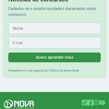
veio o resultado, aprovado com
no concurso do 
Cadastre-se e receba novidades diariamente sobre
mérito no concurso do
Pimenta - Apro
concursos
Banrisul.Charles Kelvin Friske -
Lugar no conc
Aprovado no Banrisul
Nome
E-mail
Quero aprender mais
Respeitamos sua segurança.
Política de privacidade