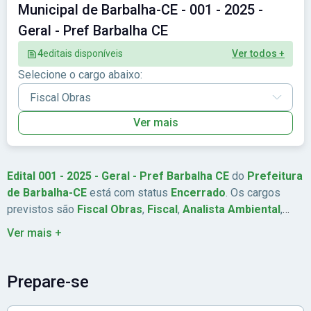
Municipal de Barbalha-CE - 001 - 2025 -
Geral - Pref Barbalha CE
4
editais disponíveis
Ver todos +
Selecione o cargo abaixo:
Ver mais
Edital 001 - 2025 - Geral - Pref Barbalha CE
do
Prefeitura
de Barbalha-CE
está com status
Encerrado
. Os cargos
previstos são
Fiscal Obras
,
Fiscal
,
Analista Ambiental
,
Arquiteto
. São ofertadas
21
vagas. A remuneração chega a
Ver mais +
Até R$ 10.495,80
. As inscrições estão previstas de
19/01/2026
a
30/01/2026
. A data da prova é
15/03/2026
. A
banca organizadora é
Consulpam
. A taxa de inscrição é
de
Prepare-se
R$ 100,00 a R$ 150,00
. Abrangência:
Nordeste
.