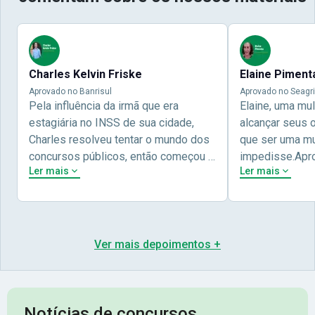
Charles Kelvin Friske
Elaine Piment
Aprovado no Banrisul
Aprovado no Seagri
Pela influência da irmã que era
Elaine, uma mu
estagiária no INSS de sua cidade,
alcançar seus 
Charles resolveu tentar o mundo dos
que ser uma mul
concursos públicos, então começou a
impedisse.Apr
Ler mais
Ler mais
estudar com contéudo gratuito que a
concursos públ
Nova oferece através do Youtube, e a
aprovada pela 
partir das aulas resolveu adquirir o
Nova Concursos
curso específico para ter uma
ter determinaç
preparação completa, e o resultado
objetivos para 
Ver mais depoimentos +
não poderia ser diferente quando
conta melhor na
abriu o concurso para o Banco da sua
sua vida e qua
cidade, o Banrisul. Se tornou
obstáculos para
assinante premium e em seguida
sonhada aprova
Notícias de concursos