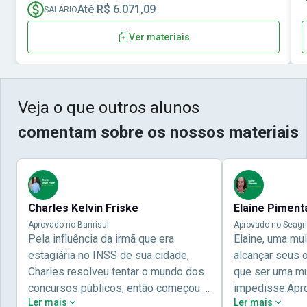
Até R$ 6.071,09
SALÁRIO
Ver materiais
Veja o que outros alunos
comentam sobre os nossos materiais
Charles Kelvin Friske
Elaine Piment
Aprovado no Banrisul
Aprovado no Seagri
Pela influência da irmã que era
Elaine, uma mu
estagiária no INSS de sua cidade,
alcançar seus 
Charles resolveu tentar o mundo dos
que ser uma mul
concursos públicos, então começou a
impedisse.Apr
Ler mais
Ler mais
estudar com contéudo gratuito que a
concursos públ