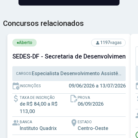
Concursos relacionados
Ver concurso: SEDES-DF - Secretaria de Desenvolvimento S
V
Aberto
1197
vagas
SEDES-DF - Secretaria de Desenvolvimento Soc
Especialista Desenvolvimento Assistência Social, Técnico Desenvolvimento Assistência Social, Técnico Administrativo
CARGOS:
09/06/2026 a 13/07/2026
INSCRIÇÕES
TAXA DE INSCRIÇÃO
PROVA
de R$ 84,00 a R$
06/09/2026
113,00
BANCA
ESTADO
Instituto Quadrix
Centro-Oeste