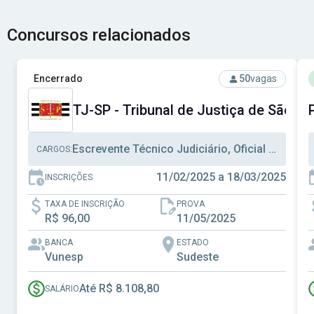
Concursos relacionados
Ver concurso: TJ-SP - Tribunal de Justiça de São Paulo
V
Encerrado
50
vagas
TJ-SP - Tribunal de Justiça de São Pa
Escrevente Técnico Judiciário, Oficial de Justiça, Assistente Social
CARGOS:
11/02/2025 a 18/03/2025
INSCRIÇÕES
TAXA DE INSCRIÇÃO
PROVA
R$ 96,00
11/05/2025
BANCA
ESTADO
Vunesp
Sudeste
Até R$ 8.108,80
SALÁRIO