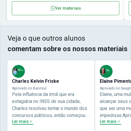
Ver materiais
Veja o que outros alunos
comentam sobre os nossos materiais
Charles Kelvin Friske
Elaine Piment
Aprovado no Banrisul
Aprovado no Seagri
Pela influência da irmã que era
Elaine, uma mu
estagiária no INSS de sua cidade,
alcançar seus 
Charles resolveu tentar o mundo dos
que ser uma mul
concursos públicos, então começou a
impedisse.Apr
Ler mais
Ler mais
estudar com contéudo gratuito que a
concursos públ
Nova oferece através do Youtube, e a
aprovada pela 