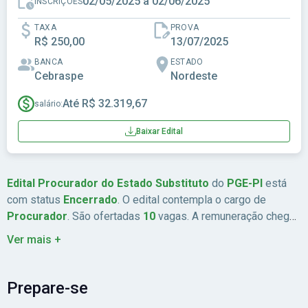
02/05/2025 a 02/06/2025
INSCRIÇÕES
TAXA
PROVA
R$ 250,00
13/07/2025
BANCA
ESTADO
Cebraspe
Nordeste
Até R$ 32.319,67
salário:
Baixar Edital
Edital Procurador do Estado Substituto
do
PGE-PI
está
com status
Encerrado
. O edital contempla o cargo de
Procurador
. São ofertadas
10
vagas. A remuneração chega
a
Até R$ 32.319,67
. As inscrições estão previstas de
Ver mais +
02/05/2025
a
02/06/2025
. A data da prova é
13/07/2025
. A
banca organizadora é
Cebraspe
. A taxa de inscrição é
R$
250,00
. Abrangência:
Nordeste
.
Prepare-se