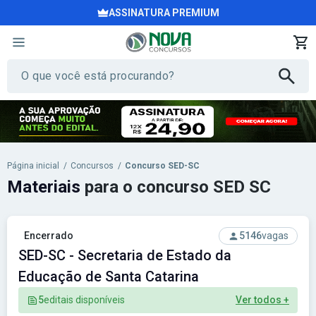
ASSINATURA PREMIUM
Página inicial
/
Concursos
/
Concurso SED-SC
Materiais
para o concurso SED SC
Encerrado
5146
vagas
SED-SC - Secretaria de Estado da
Educação de Santa Catarina
5
editais disponíveis
Ver todos +