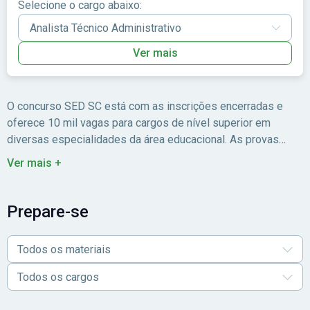
Selecione o cargo abaixo:
Ver mais
O concurso SED SC está com as inscrições encerradas e
oferece 10 mil vagas para cargos de nível superior em
diversas especialidades da área educacional. As provas
objetivas foram aplicadas no dia 24 de maio.
Para conferir
Ver mais +
todos os detalhes sobre cargos, salários, etapas,
concorrência, cronograma e próximas atualizações do
certame, acesse o
guia completo
do concurso SED SC. E
Prepare-se
para intensificar a preparação nesta reta final, confira os
materiais preparatórios para o concurso SED SC!
Todos os materiais
Todos os cargos