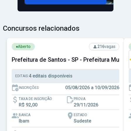
Concursos relacionados
Ver concurso: Prefeitura de Santos - SP - Prefeitura Muni
V
Aberto
216
vagas
Prefeitura de Santos - SP - Prefeitura Munici
4 editais disponíveis
EDITAIS:
05/08/2026 a 10/09/2026
INSCRIÇÕES
TAXA DE INSCRIÇÃO
PROVA
R$ 92,00
29/11/2026
BANCA
ESTADO
Ibam
Sudeste