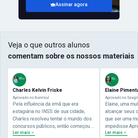
Assinar agora
Veja o que outros alunos
comentam sobre os nossos materiais
Charles Kelvin Friske
Elaine Piment
Aprovado no Banrisul
Aprovado no Seagri
Pela influência da irmã que era
Elaine, uma mu
estagiária no INSS de sua cidade,
alcançar seus 
Charles resolveu tentar o mundo dos
que ser uma mul
concursos públicos, então começou a
impedisse.Apr
Ler mais
Ler mais
estudar com contéudo gratuito que a
concursos públ