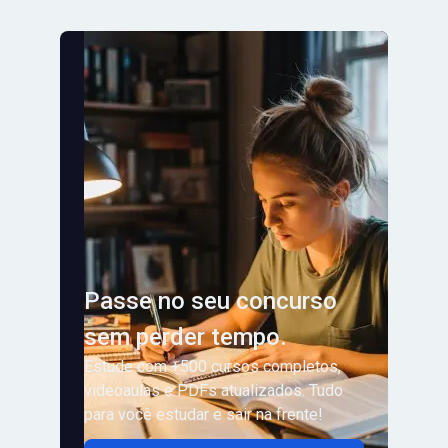
Passe no seu concurso
sem perder tempo.
Estude com +500 cursos completos,
videoaulas e PDFs atualizados. Tudo
para você estudar e sair na frente!