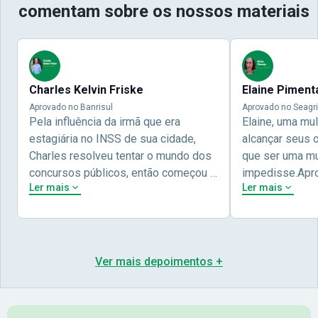
comentam sobre os nossos materiais
Charles Kelvin Friske
Elaine Piment
Aprovado no Banrisul
Aprovado no Seagri
Pela influência da irmã que era
Elaine, uma mu
estagiária no INSS de sua cidade,
alcançar seus 
Charles resolveu tentar o mundo dos
que ser uma mul
concursos públicos, então começou a
impedisse.Apr
Ler mais
Ler mais
estudar com contéudo gratuito que a
concursos públ
Nova oferece através do Youtube, e a
aprovada pela 
partir das aulas resolveu adquirir o
Nova Concursos
curso específico para ter uma
ter determinaç
preparação completa, e o resultado
objetivos para 
Ver mais depoimentos +
não poderia ser diferente quando
conta melhor na
abriu o concurso para o Banco da sua
sua vida e qua
cidade, o Banrisul. Se tornou
obstáculos para