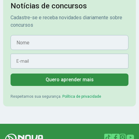
assinante premium e em seguida
sonhada aprova
Notícias de concursos
veio o resultado, aprovado com
no concurso do 
Cadastre-se e receba novidades diariamente sobre
mérito no concurso do
Pimenta - Apro
concursos
Banrisul.Charles Kelvin Friske -
Lugar no conc
Aprovado no Banrisul
Nome
E-mail
Quero aprender mais
Respeitamos sua segurança.
Política de privacidade