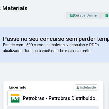
 Materiais
Cursos Online
Passe no seu concurso sem perder tem
Estude com +500 cursos completos, videoaulas e PDFs
atualizados. Tudo para você estudar e sair na frente!
Social do Distrito Federal
Ver concurso: Petrobras - Petrobras Distribuidora S.A.
Encerrado
Indefinido
Petrobras - Petrobras Distribuidora S.A.