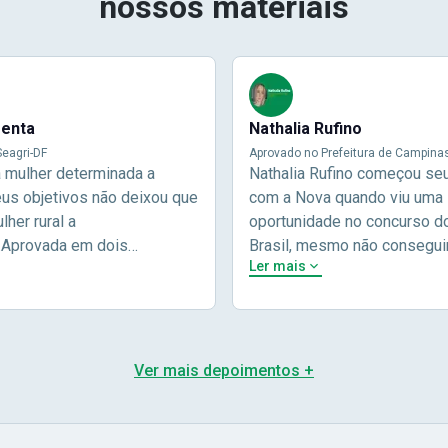
nossos materiais
menta
Nathalia Rufino
eagri-DF
Aprovado no Prefeitura de Campina
a mulher determinada a
Nathalia Rufino começou se
eus objetivos não deixou que
com a Nova quando viu uma
her rural a
oportunidade no concurso d
.Aprovada em dois
Brasil, mesmo não consegui
Ler mais
públicos e sendo aprovada
aprovação ela não desisitiu
ira vez e com a Nova
outros concursos. O resulta
 mostrou que basta ter
poderia ser diferente, Natha
ão e foco nos seus
em seus estudos e viu seu
ara alcançá-los.Ela nos
lista de aprovados!!"Eu com
Ver mais depoimentos +
r na entrevista, sobre a sua
minha trajetória estudando 
is foram seus maiores
com o concurso do Banco do
 para alcançar a tão sonhada
época me adaptei muito bem