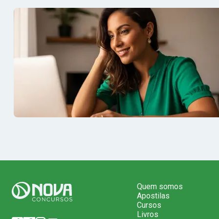
e em seguida veio o resultado,
aprovação 
aprovado com mérito no concurso do
concurso d
Banrisul.Charles Kelvin Friske -
- Aprovada
Aprovado no Banrisul
concurso 
Quem somos
Apostilas
Cursos
Livros