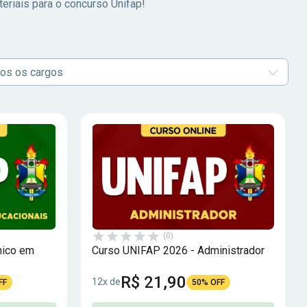
teriais para o concurso Unifap!
os os cargos
(0)
nico em
Curso UNIFAP 2026 - Administrador
R$ 21,90
12x de
FF
50% OFF