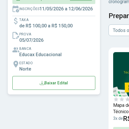
cronograma
11/05/2026 a 12/06/2026
INSCRIÇÕES
Prepar
TAXA
de R$ 100,00 a R$ 150,00
Todos o
PROVA
05/07/2026
BANCA
Educax Educacional
ESTADO
Norte
Baixar Edital
Mapa de
Técnico
R
8 Mil Q
3x de