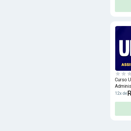
Curso U
Adminis
R
12x de