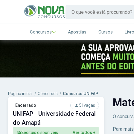
Concursos
Apostilas
Cursos
Livr
Página inicial
/
Concursos
/
Concurso UNIFAP
Mat
Encerrado
51
vagas
UNIFAP - Universidade Federal
O concurs
do Amapá
Para mais
2
editais disponíveis
Ver todos +