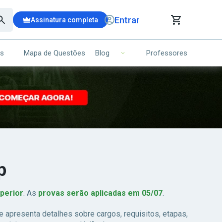
Entrar
Assinatura completa
is
Mapa de Questões
Professores
Blog
RRINHO DE COMPRAS
NS (00)
Ops!
Seu carrinho ainda está vazio.
Voltar para a loja
p
uperior
. As
provas serão aplicadas em 05/07
.
 apresenta detalhes sobre cargos, requisitos, etapas,