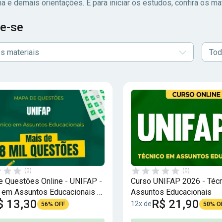
 e demais orientações. E para iniciar os estudos, confira os ma
e-se
s materiais
Tod
(0)
(0)
 Questões Online - UNIFAP -
Curso UNIFAP 2026 - Téc
 em Assuntos Educacionais -
Assuntos Educacionais
$ 13,30
R$ 21,90
uestões
12x de
56% OFF
50% O