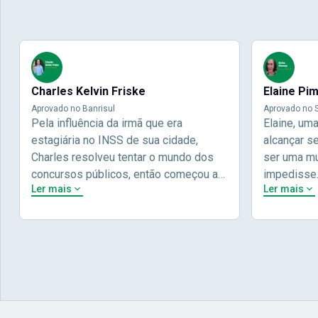
Charles Kelvin Friske
Elaine Pi
Aprovado no Banrisul
Aprovado no S
Pela influência da irmã que era
Elaine, um
estagiária no INSS de sua cidade,
alcançar s
Charles resolveu tentar o mundo dos
ser uma mul
concursos públicos, então começou a
impedisse
Ler mais
Ler mais
estudar com contéudo gratuito que a
concursos 
Nova oferece através do Youtube, e a
pela terce
partir das aulas resolveu adquirir o
Concursos,
curso específico para ter uma
determinaç
preparação completa, e o resultado não
objetivos p
poderia ser diferente quando abriu o
conta melho
concurso para o Banco da sua cidade, o
vida e qua
Banrisul. Se tornou assinante premium
obstáculos