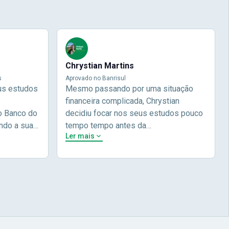
Chrystian Martins
s
Aprovado no Banrisul
us estudos
Mesmo passando por uma situação
financeira complicada, Chrystian
o Banco do
decidiu focar nos seus estudos pouco
ndo a sua
tempo tempo antes da
Ler mais
 e focou em
prova.Determinou o que era importante
do não
pra ele no momento, planejou seu
lia focou
estudos e alcançou seu
 nome na
objetivo!Chrysthian nos conta um
ecei a
pouco mais da sua história durante a
com a Nova
sua entrevista.Chrystian Martinhs -
 Brasil! Na
Aprovado no concurso do Banrisul
 à didática