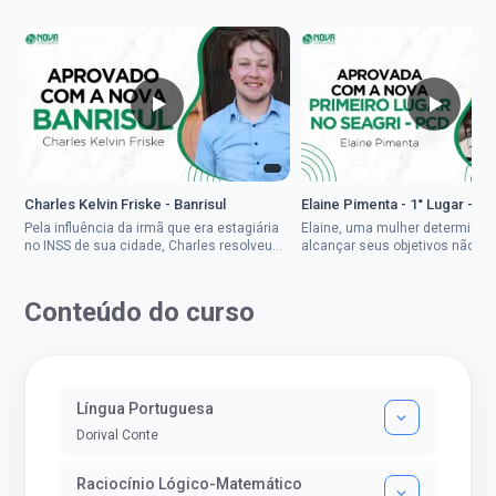
Charles Kelvin Friske - Banrisul
Elaine Pimenta - 1° Lugar - S
Pela influência da irmã que era estagiária
Elaine, uma mulher determinad
no INSS de sua cidade, Charles resolveu
alcançar seus objetivos não de
tentar o mundo dos concursos públicos,
ser uma mulher rural a
então co...
impedisse.Aprovada em dois co
Conteúdo do curso
Língua Portuguesa
Dorival Conte
Raciocínio Lógico-Matemático