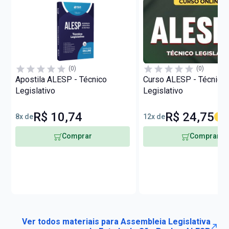
(0)
(0)
Apostila ALESP - Técnico
Curso ALESP - Técnico
Legislativo
Legislativo
R$ 10,74
R$ 24,75
8x de
12x de
50%
Comprar
Comprar
Ver todos materiais para Assembleia Legislativa