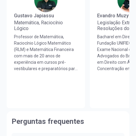
Gustavo Japiassu
Evandro Muzy
Matemática, Raciocínio
Legislação Extrav
Lógico
Resoluções do 
Professor de Matemática,
Bacharel em Direito
Raciocínio Lógico Matemático
Fundação UNIFIEO –
(RLM) e Matemática Financeira
Exame Nacional da
com mais de 20 anos de
Advogados do Brasi
experiência em cursos pré-
em Direito com Áre
vestibulares e preparatórios para
Concentração em Po
concursos em todo o Brasil.
Concretização Juríd
Licenciado em Matemática pela
Direitos Humanos p
Unicesumar (PR).Ao longo de
UNIFIEO.Aprovado e
sua carreira, lecionou em cursos
e ex empregado da 
e colégios de renome nacional,
empregado da CPTM
contribuindo para o sucesso e
área jurídica e acad
aprovação de milhares de
especificamente na
Perguntas frequentes
alunos.Já ajudou mais de 20.000
conhecimento para
estudantes a realizarem o sonho
de alunos em prova
da aprovação!
concursos públicos.