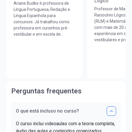
Lógico
Ariane Budke é professora de
Professor de Matem
Língua Portuguesa, Redação e
Raciocínio Lógico M
Língua Espanhola para
(RLM) e Matemática
concursos. Já trabalhou como
com mais de 20 ano
professora em cursinhos pré-
experiência em curs
vestibular e em escola de
vestibulares e prepa
idiomas. É licenciada em Letras
concursos em todo o
Português/Espanhol pela
Licenciado em Mate
UNIOESTE e em Estudos
Unicesumar (PR).Ao
Portugueses pela Faculdade de
sua carreira, lecion
Letras da Universidade de Lisboa
e colégios de renom
(FLUL). Possui Minor em Língua
contribuindo para o
Portuguesa pela FLUL. É pós-
aprovação de milha
graduada em Docência do Ensino
Perguntas frequentes
alunos.Já ajudou ma
Superior pela FAG e mestra em
estudantes a realiz
Letras pela UNIOESTE. Obteve
da aprovação!
certificado DELE de proficiência
nível C1.
O que está incluso no curso?
O curso inclui videoaulas com a teoria completa,
áudio das aulas e conteúdos organizados