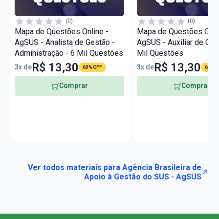
(0)
(0)
Mapa de Questões Online -
Mapa de Questões Onli
AgSUS - Analista de Gestão -
AgSUS - Auxiliar de Ges
Administração - 6 Mil Questões
Mil Questões
R$ 13,30
R$ 13,30
3x de
3x de
60% OFF
60% O
Comprar
Comprar
Ver todos materiais para Agência Brasileira de
Apoio à Gestão do SUS - AgSUS