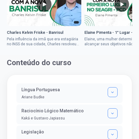
Charles Kelvin Friske - Banrisul
Elaine Pimenta - 1° Lugar - S
Pela influência da irmã que era estagiária
Elaine, uma mulher determinad
no INSS de sua cidade, Charles resolveu
alcançar seus objetivos não de
tentar o mundo dos concursos públicos,
ser uma mulher rural a
então co...
impedisse.Aprovada em dois co
Conteúdo do curso
Língua Portuguesa
Ariane Budke
Raciocínio Lógico Matemático
Kaká e Gustavo Japiassu
Legislação