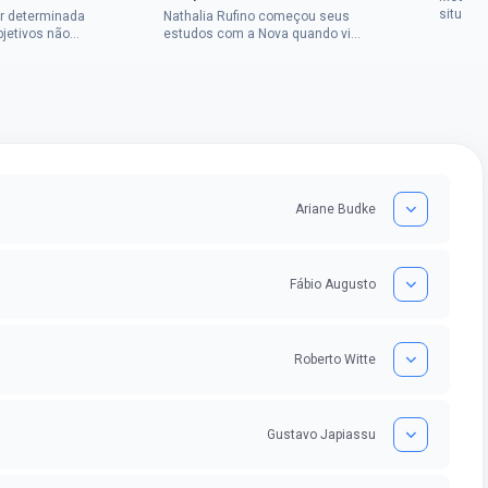
situaçã
r determinada
Nathalia Rufino começou seus
Chrysti
bjetivos não
estudos com a Nova quando viu
seus es
a mulher rural
uma oportunidade no concurso
tempo an
vada em dois
do Banco do Brasil, mesmo não
conseguindo...
Ariane Budke
Fábio Augusto
Roberto Witte
Gustavo Japiassu