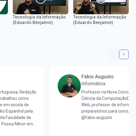
Tecnologia da Informação
Tecnologia da Informação
(Eduardo Benjamin)
(Eduardo Benjamin)
Fábio Augusto
Informática
ortuguesa, Redação
Professor na Nova Concurs
 trabalhou como
Ciência da ComputaçãoDese
 e em escola de
Web, professor de informáti
uês/Espanhol pela
preparatórios para concursos
la Faculdade de
@fabio.augusto
. Possui Minor em
aduada em