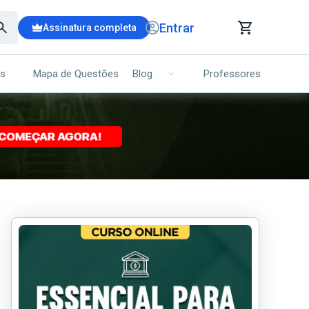
Entrar
Assinatura completa
is
Mapa de Questões
Professores
Blog
RRINHO DE COMPRAS
NS (00)
Ops!
Seu carrinho ainda está vazio.
Voltar para a loja