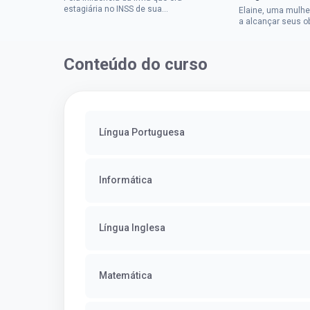
estagiária no INSS de sua
Elaine, uma mulhe
cidade, Charles resolveu tentar
a alcançar seus o
o mundo dos concursos
deixou que ser um
públicos, então co...
a impedisse.Apro
concurso...
Conteúdo do curso
Língua Portuguesa
Informática
Língua Inglesa
Matemática