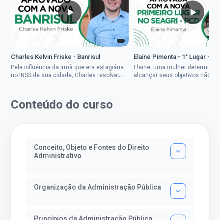
Charles Kelvin Friske - Banrisul
Elaine Pimenta - 1° Lugar - S
Pela influência da irmã que era estagiária
Elaine, uma mulher determinad
no INSS de sua cidade, Charles resolveu
alcançar seus objetivos não de
tentar o mundo dos concursos públicos,
ser uma mulher rural a
então co...
impedisse.Aprovada em dois co
Conteúdo do curso
Conceito, Objeto e Fontes do Direito
Administrativo
Organização da Administração Pública
Princípios da Administração Pública