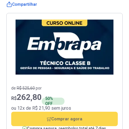
Compartilhar
de
R$ 525,60
por
262,80
R$
50%
OFF
ou 12x de R$ 21,90 sem juros
Comprar agora
Compra segura,
reembolso total até 7 dias.