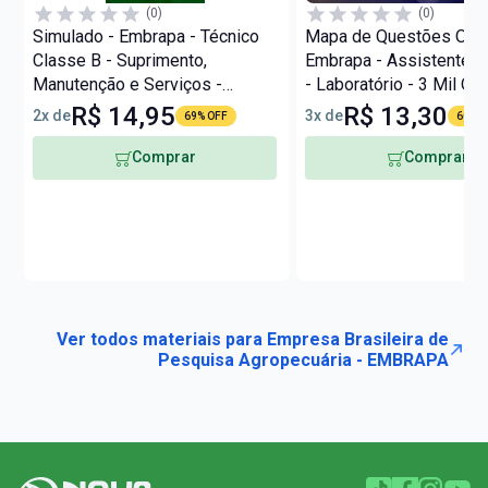
(0)
(0)
Simulado - Embrapa - Técnico
Mapa de Questões Onli
Classe B - Suprimento,
Embrapa - Assistente C
Manutenção e Serviços -
- Laboratório - 3 Mil Q
Suporte à Gestão
R$ 14,95
R$ 13,30
2x de
3x de
69% OFF
60% O
Comprar
Comprar
Ver todos materiais para Empresa Brasileira de
Pesquisa Agropecuária - EMBRAPA