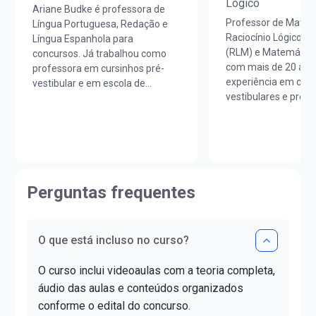
Lógico
Ariane Budke é professora de
Professor de Matem
Língua Portuguesa, Redação e
Raciocínio Lógico M
Língua Espanhola para
(RLM) e Matemática
concursos. Já trabalhou como
com mais de 20 ano
professora em cursinhos pré-
experiência em curs
vestibular e em escola de
vestibulares e prepa
idiomas. É licenciada em Letras
concursos em todo o
Português/Espanhol pela
Licenciado em Mate
UNIOESTE e em Estudos
Unicesumar (PR).Ao
Portugueses pela Faculdade de
sua carreira, lecion
Letras da Universidade de Lisboa
e colégios de renom
(FLUL). Possui Minor em Língua
contribuindo para o
Portuguesa pela FLUL. É pós-
Perguntas frequentes
aprovação de milha
graduada em Docência do Ensino
alunos.Já ajudou ma
Superior pela FAG e mestra em
estudantes a realiz
Letras pela UNIOESTE. Obteve
O que está incluso no curso?
da aprovação!
certificado DELE de proficiência
nível C1.
O curso inclui videoaulas com a teoria completa,
áudio das aulas e conteúdos organizados
conforme o edital do concurso.