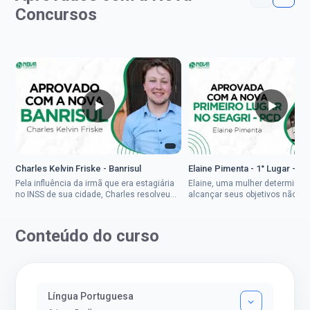
Concursos
Charles Kelvin Friske - Banrisul
Elaine Pimenta - 1° Lugar - S
Pela influência da irmã que era estagiária
Elaine, uma mulher determinad
no INSS de sua cidade, Charles resolveu
alcançar seus objetivos não de
tentar o mundo dos concursos públicos,
ser uma mulher rural a
então co...
impedisse.Aprovada em dois co
Conteúdo do curso
Língua Portuguesa