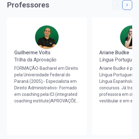
Professores
Guilherme Volts
Ariane Budke
Trilha da Aprovação
Língua Portugues
FORMAÇÃO-Bacharel em Direito
Ariane Budke é prof
pela Universidade Federal do
Língua Portuguesa,
Paraná (2005);- Especialista em
Língua Espanhola p
Direito Administrativo- Formado
concursos. Já trab
em coaching pela ICI (integrated
professora em cursi
coaching institute)APROVAÇÕES
vestibular e em esc
EM CONCURSOS- Tribunal de
idiomas. É licenciad
Justiça do Paraná (Técnico
Português/Espanhol
Judiciário 2005);- Câmara
UNIOESTE e em Est
Municipal de Pinhais (Advogado -
Portugueses pela F
30º lugar 2008);- Polícia
Letras da Universid