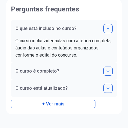
Rodoviária Federal (Agente da
(FLUL). Possui Mino
Policia Rodoviária Federal 2009);-
Portuguesa pela FLU
Perguntas frequentes
Tribunal Regional Eleitoral de
graduada em Docênc
Santa Catarina (Analista
Superior pela FAG 
Judiciário 2011 - 23º lugar);-
Letras pela UNIOES
O que está incluso no curso?
Tribunal Regional Eleitoral do
certificado DELE de 
Espírito Santo (Analista
nível C1.
O curso inclui videoaulas com a teoria completa,
Judiciário 2011 - 20º lugar);-
áudio das aulas e conteúdos organizados
Tribunal Superior Eleitoral
conforme o edital do concurso.
(Analista Judiciário 2012);-
Tribunal de Contas do Estado do
Paraná (Analista de Controle).
O curso é completo?
O curso está atualizado?
+ Ver mais