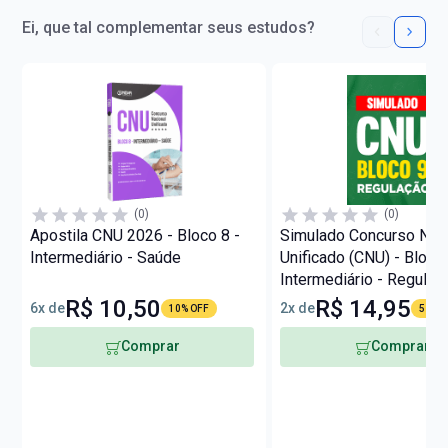
Ei, que tal complementar seus estudos?
(0)
(0)
Apostila CNU 2026 - Bloco 8 -
Simulado Concurso Nac
Intermediário - Saúde
Unificado (CNU) - Bloco 
Intermediário - Regulaç
R$ 10,50
R$ 14,95
6x de
2x de
10% OFF
57% O
Comprar
Comprar