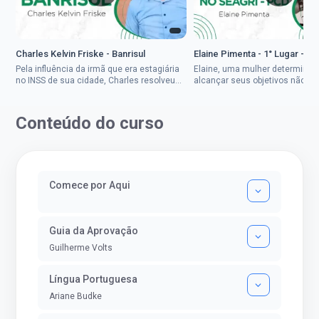
Charles Kelvin Friske - Banrisul
Elaine Pimenta - 1° Lugar - S
Pela influência da irmã que era estagiária
Elaine, uma mulher determinad
no INSS de sua cidade, Charles resolveu
alcançar seus objetivos não de
tentar o mundo dos concursos públicos,
ser uma mulher rural a
então co...
impedisse.Aprovada em dois co
Conteúdo do curso
Comece por Aqui
Guia da Aprovação
Guilherme Volts
Língua Portuguesa
Ariane Budke