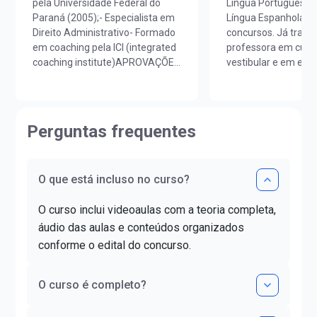
pela Universidade Federal do
Língua Portuguesa,
Paraná (2005);- Especialista em
Língua Espanhola p
Direito Administrativo- Formado
concursos. Já trab
em coaching pela ICI (integrated
professora em cursi
coaching institute)APROVAÇÕES
vestibular e em esc
EM CONCURSOS- Tribunal de
idiomas. É licenciad
Justiça do Paraná (Técnico
Português/Espanhol
Judiciário 2005);- Câmara
UNIOESTE e em Est
Municipal de Pinhais (Advogado -
Portugueses pela F
Perguntas frequentes
30º lugar 2008);- Polícia
Letras da Universid
Rodoviária Federal (Agente da
(FLUL). Possui Mino
Policia Rodoviária Federal 2009);-
Portuguesa pela FLU
O que está incluso no curso?
Tribunal Regional Eleitoral de
graduada em Docênc
Santa Catarina (Analista
Superior pela FAG 
O curso inclui videoaulas com a teoria completa,
Judiciário 2011 - 23º lugar);-
Letras pela UNIOES
Tribunal Regional Eleitoral do
certificado DELE de 
áudio das aulas e conteúdos organizados
Espírito Santo (Analista
nível C1.
conforme o edital do concurso.
Judiciário 2011 - 20º lugar);-
Tribunal Superior Eleitoral
O curso é completo?
(Analista Judiciário 2012);-
Tribunal de Contas do Estado do
Paraná (Analista de Controle).