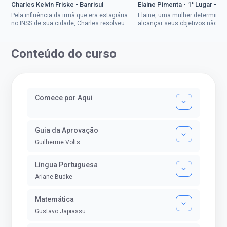
Charles Kelvin Friske - Banrisul
Elaine Pimenta - 1° Lugar - S
Pela influência da irmã que era estagiária
Elaine, uma mulher determinad
no INSS de sua cidade, Charles resolveu
alcançar seus objetivos não de
tentar o mundo dos concursos públicos,
ser uma mulher rural a
então co...
impedisse.Aprovada em dois co
Conteúdo do curso
Comece por Aqui
Guia da Aprovação
Guilherme Volts
Língua Portuguesa
Ariane Budke
Matemática
Gustavo Japiassu