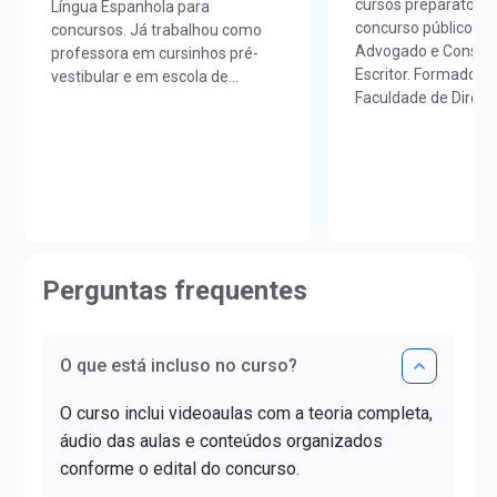
cursos preparatório
Língua Espanhola para
concurso público e 
concursos. Já trabalhou como
Advogado e Consulto
professora em cursinhos pré-
Escritor. Formado em
vestibular e em escola de
Faculdade de Direit
idiomas. É licenciada em Letras
Bernardo do Campo.
Português/Espanhol pela
graduado em proces
UNIOESTE e em Estudos
pela Escola Paulista
Portugueses pela Faculdade de
Magistratura. Mest
Letras da Universidade de Lisboa
psicogerontologia pe
(FLUL). Possui Minor em Língua
Educatie.
Portuguesa pela FLUL. É pós-
http://lattes.cnpq
graduada em Docência do Ensino
Perguntas frequentes
Superior pela FAG e mestra em
Letras pela UNIOESTE. Obteve
certificado DELE de proficiência
nível C1.
O que está incluso no curso?
O curso inclui videoaulas com a teoria completa,
áudio das aulas e conteúdos organizados
conforme o edital do concurso.