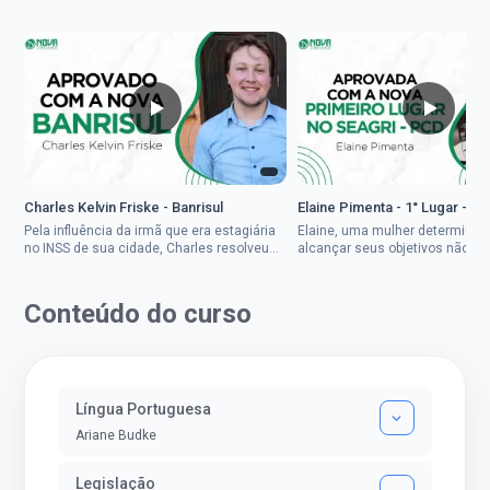
Charles Kelvin Friske - Banrisul
Elaine Pimenta - 1° Lugar - S
Pela influência da irmã que era estagiária
Elaine, uma mulher determinad
no INSS de sua cidade, Charles resolveu
alcançar seus objetivos não de
tentar o mundo dos concursos públicos,
ser uma mulher rural a
então co...
impedisse.Aprovada em dois co
Conteúdo do curso
Língua Portuguesa
Ariane Budke
Legislação