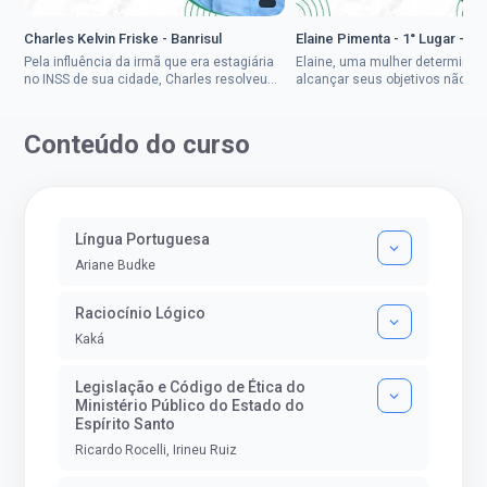
Charles Kelvin Friske - Banrisul
Elaine Pimenta - 1° Lugar - S
Pela influência da irmã que era estagiária
Elaine, uma mulher determinad
no INSS de sua cidade, Charles resolveu
alcançar seus objetivos não de
tentar o mundo dos concursos públicos,
ser uma mulher rural a
então co...
impedisse.Aprovada em dois co
Conteúdo do curso
Língua Portuguesa
Ariane Budke
Raciocínio Lógico
Kaká
Legislação e Código de Ética do
Ministério Público do Estado do
Espírito Santo
Ricardo Rocelli, Irineu Ruiz