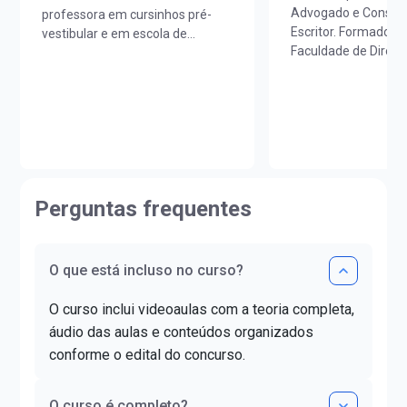
Advogado e Consulto
professora em cursinhos pré-
Escritor. Formado em
vestibular e em escola de
Faculdade de Direit
idiomas. É licenciada em Letras
Bernardo do Campo.
Português/Espanhol pela
graduado em proces
UNIOESTE e em Estudos
pela Escola Paulista
Portugueses pela Faculdade de
Magistratura. Mest
Letras da Universidade de Lisboa
psicogerontologia pe
(FLUL). Possui Minor em Língua
Educatie.
Portuguesa pela FLUL. É pós-
http://lattes.cnpq
graduada em Docência do Ensino
Perguntas frequentes
Superior pela FAG e mestra em
Letras pela UNIOESTE. Obteve
certificado DELE de proficiência
nível C1.
O que está incluso no curso?
O curso inclui videoaulas com a teoria completa,
áudio das aulas e conteúdos organizados
conforme o edital do concurso.
O curso é completo?