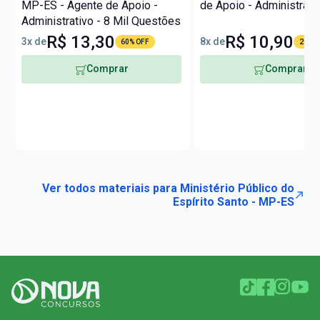
MP-ES - Agente de Apoio -
de Apoio - Administrati
Administrativo - 8 Mil Questões
R$ 13,30
R$ 10,90
3x de
8x de
60% OFF
20% O
Comprar
Comprar
Ver todos materiais para Ministério Público do
Espírito Santo - MP-ES