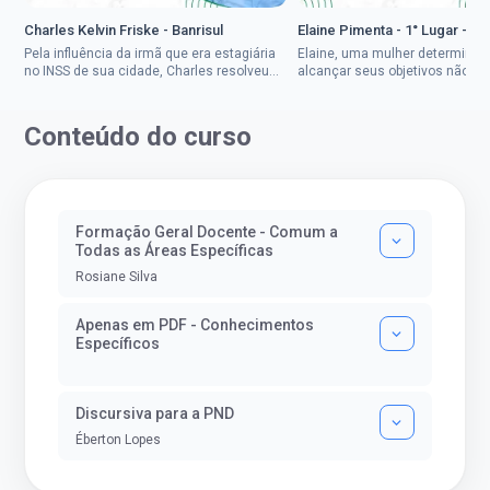
Charles Kelvin Friske - Banrisul
Elaine Pimenta - 1° Lugar - S
Pela influência da irmã que era estagiária
Elaine, uma mulher determinad
no INSS de sua cidade, Charles resolveu
alcançar seus objetivos não de
tentar o mundo dos concursos públicos,
ser uma mulher rural a
então co...
impedisse.Aprovada em dois co
Conteúdo do curso
Formação Geral Docente - Comum a
Todas as Áreas Específicas
Rosiane Silva
Apenas em PDF - Conhecimentos
Específicos
Discursiva para a PND
Éberton Lopes