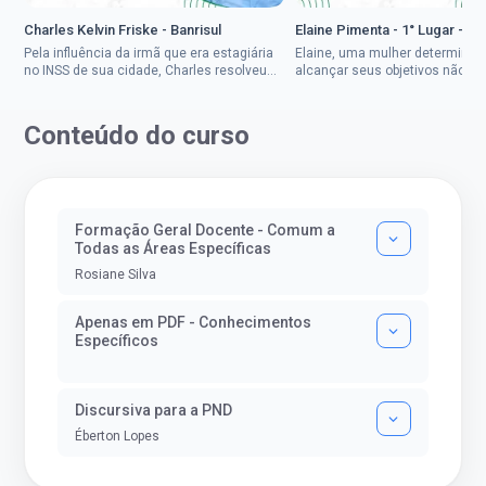
Charles Kelvin Friske - Banrisul
Elaine Pimenta - 1° Lugar - S
Pela influência da irmã que era estagiária
Elaine, uma mulher determinad
no INSS de sua cidade, Charles resolveu
alcançar seus objetivos não de
tentar o mundo dos concursos públicos,
ser uma mulher rural a
então co...
impedisse.Aprovada em dois co
Conteúdo do curso
Formação Geral Docente - Comum a
Todas as Áreas Específicas
Rosiane Silva
Apenas em PDF - Conhecimentos
Específicos
Discursiva para a PND
Éberton Lopes