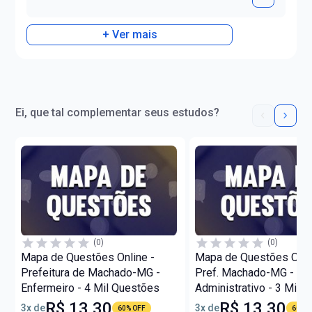
+ Ver mais
Ei, que tal complementar seus estudos?
(0)
(0)
Mapa de Questões Online -
Mapa de Questões Onli
Prefeitura de Machado-MG -
Pref. Machado-MG - Ag
Enfermeiro - 4 Mil Questões
Administrativo - 3 Mil 
R$ 13,30
R$ 13,30
3x de
3x de
60% OFF
60% O