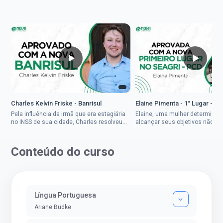
Charles Kelvin Friske - Banrisul
Elaine Pimenta - 1° Lugar - S
Pela influência da irmã que era estagiária
Elaine, uma mulher determinad
no INSS de sua cidade, Charles resolveu
alcançar seus objetivos não de
tentar o mundo dos concursos públicos,
ser uma mulher rural a
então co...
impedisse.Aprovada em dois co
Conteúdo do curso
Língua Portuguesa
Ariane Budke