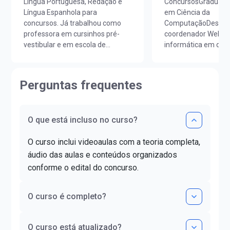
Língua Portuguesa, Redação e
ConcursosGraduado 
Língua Espanhola para
em Ciência da
concursos. Já trabalhou como
ComputaçãoDesenvo
professora em cursinhos pré-
coordenador Web, p
vestibular e em escola de
informática em dive
idiomas. É licenciada em Letras
preparatórios para 
Português/Espanhol pela
públicos. Instagram:
UNIOESTE e em Estudos
@fabio.augusto
Perguntas frequentes
Portugueses pela Faculdade de
Letras da Universidade de Lisboa
(FLUL). Possui Minor em Língua
O que está incluso no curso?
Portuguesa pela FLUL. É pós-
graduada em Docência do Ensino
O curso inclui videoaulas com a teoria completa,
Superior pela FAG e mestra em
Letras pela UNIOESTE. Obteve
áudio das aulas e conteúdos organizados
certificado DELE de proficiência
conforme o edital do concurso.
nível C1.
O curso é completo?
O curso está atualizado?