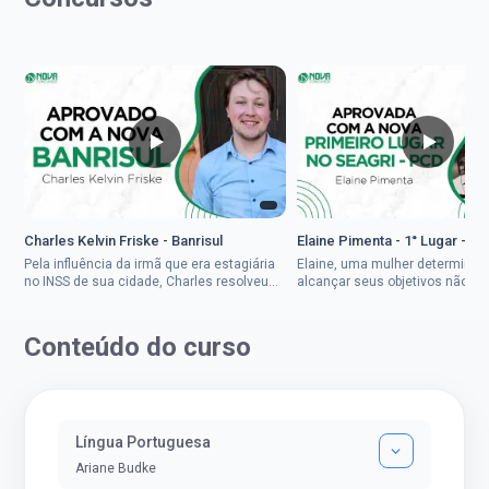
Charles Kelvin Friske - Banrisul
Elaine Pimenta - 1° Lugar - S
Pela influência da irmã que era estagiária
Elaine, uma mulher determinad
no INSS de sua cidade, Charles resolveu
alcançar seus objetivos não de
tentar o mundo dos concursos públicos,
ser uma mulher rural a
então co...
impedisse.Aprovada em dois co
Conteúdo do curso
Língua Portuguesa
Ariane Budke