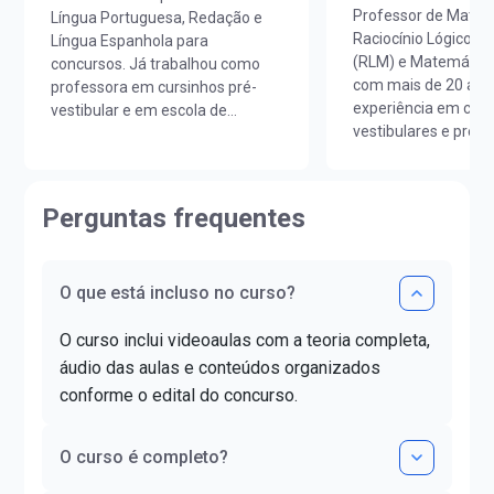
Professor de Matem
Língua Portuguesa, Redação e
Raciocínio Lógico M
Língua Espanhola para
(RLM) e Matemática
concursos. Já trabalhou como
com mais de 20 ano
professora em cursinhos pré-
experiência em curs
vestibular e em escola de
vestibulares e prepa
idiomas. É licenciada em Letras
concursos em todo o
Português/Espanhol pela
Licenciado em Mate
UNIOESTE e em Estudos
Unicesumar (PR).Ao
Portugueses pela Faculdade de
Perguntas frequentes
sua carreira, lecion
Letras da Universidade de Lisboa
e colégios de renom
(FLUL). Possui Minor em Língua
contribuindo para o
Portuguesa pela FLUL. É pós-
O que está incluso no curso?
aprovação de milha
graduada em Docência do Ensino
alunos.Já ajudou ma
Superior pela FAG e mestra em
O curso inclui videoaulas com a teoria completa,
estudantes a realiz
Letras pela UNIOESTE. Obteve
da aprovação!
certificado DELE de proficiência
áudio das aulas e conteúdos organizados
nível C1.
conforme o edital do concurso.
O curso é completo?