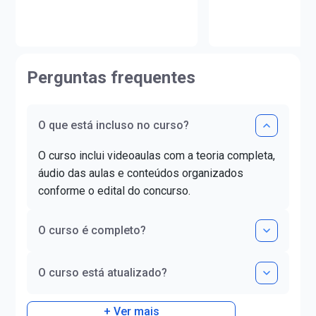
UNIOESTE e em Estudos
@fabio.augusto
Portugueses pela Faculdade de
Letras da Universidade de Lisboa
(FLUL). Possui Minor em Língua
Portuguesa pela FLUL. É pós-
Perguntas frequentes
graduada em Docência do Ensino
Superior pela FAG e mestra em
Letras pela UNIOESTE. Obteve
O que está incluso no curso?
certificado DELE de proficiência
nível C1.
O curso inclui videoaulas com a teoria completa,
áudio das aulas e conteúdos organizados
conforme o edital do concurso.
O curso é completo?
O curso está atualizado?
+ Ver mais