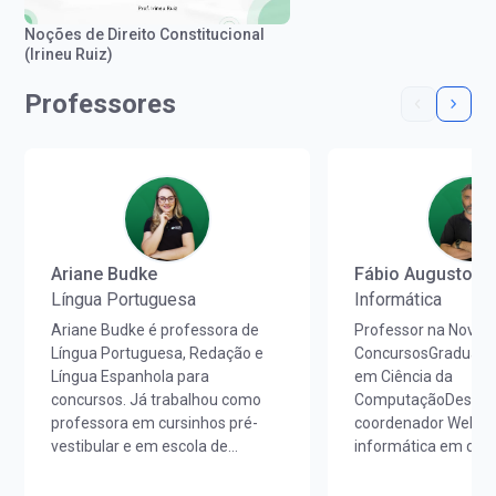
Noções de Direito Constitucional
(Irineu Ruiz)
Professores
Ariane Budke
Fábio Augusto
Língua Portuguesa
Informática
Ariane Budke é professora de
Professor na Nova
Língua Portuguesa, Redação e
ConcursosGraduado 
Língua Espanhola para
em Ciência da
concursos. Já trabalhou como
ComputaçãoDesenvo
professora em cursinhos pré-
coordenador Web, p
vestibular e em escola de
informática em dive
idiomas. É licenciada em Letras
preparatórios para 
Português/Espanhol pela
públicos. Instagram: