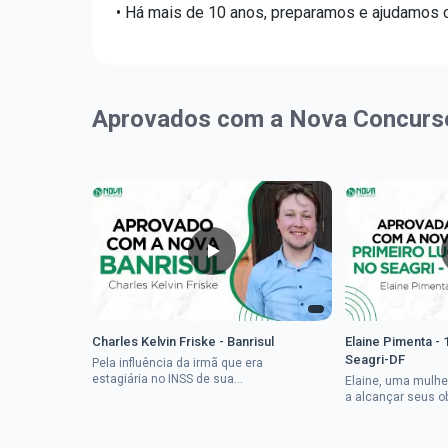
• Há mais de 10 anos, preparamos e ajudamos ca
Aprovados com a Nova Concurs
Charles Kelvin Friske - Banrisul
Elaine Pimenta - 
Seagri-DF
Pela influência da irmã que era
estagiária no INSS de sua
Elaine, uma mulhe
cidade, Charles resolveu tentar
a alcançar seus o
o mundo dos concursos
deixou que ser um
públicos, então co...
a impedisse.Apro
concurso...