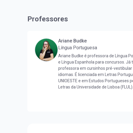
Professores
Ariane Budke
Língua Portuguesa
Ariane Budke é professora de Língua P
e Língua Espanhola para concursos. Já
professora em cursinhos pré-vestibular
idiomas. É licenciada em Letras Portug
UNIOESTE e em Estudos Portugueses pe
Letras da Universidade de Lisboa (FLUL)
Língua Portuguesa pela FLUL. É pós-gr
Docência do Ensino Superior pela FAG e
pela UNIOESTE. Obteve certificado DELE 
nível C1.