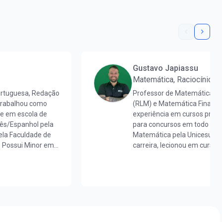
Gustavo Japiassu
Matemática, Raciocínio L
ortuguesa, Redação
Professor de Matemática, R
 trabalhou como
(RLM) e Matemática Finance
 e em escola de
experiência em cursos pré-v
uês/Espanhol pela
para concursos em todo o Br
la Faculdade de
Matemática pela Unicesumar
. Possui Minor em
carreira, lecionou em cursos
aduada em
nacional, contribuindo para
 mestra em Letras
milhares de alunos.Já ajudo
de proficiência
realizarem o sonho da apro