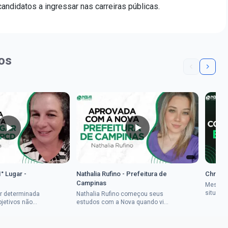
ndidatos a ingressar nas carreiras públicas.
os
1° Lugar -
Nathalia Rufino - Prefeitura de
Chrysti
Campinas
Mesmo 
situaçã
r determinada
Nathalia Rufino começou seus
Chrysti
bjetivos não
estudos com a Nova quando viu
seus es
a mulher rural
uma oportunidade no concurso
tempo an
vada em dois
do Banco do Brasil, mesmo não
conseguindo...