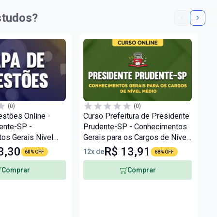
studos?
(0)
(0)
stões Online -
Curso Prefeitura de Presidente
Cu
dente-SP -
Prudente-SP - Conhecimentos
Pr
os Gerais Nível
Gerais para os Cargos de Nível
Ge
il Questões
Médio
M
3,30
R$ 13,91
12x de
12
60% OFF
68% OFF
Comprar
Comprar