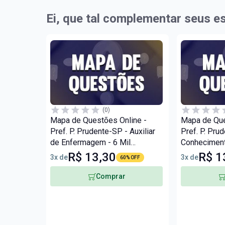
Ei, que tal complementar seus e
(0)
Mapa de Questões Online -
Mapa de Que
Pref. P. Prudente-SP - Auxiliar
Pref. P. Pru
de Enfermagem - 6 Mil
Conheciment
Questões
Médio - 6 M
R$ 13,30
R$ 1
3x de
3x de
60% OFF
Comprar