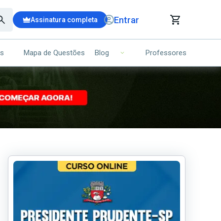
Entrar
Assinatura completa
is
Mapa de Questões
Professores
Blog
RRINHO DE COMPRAS
NS (00)
Ops!
Seu carrinho ainda está vazio.
Voltar para a loja