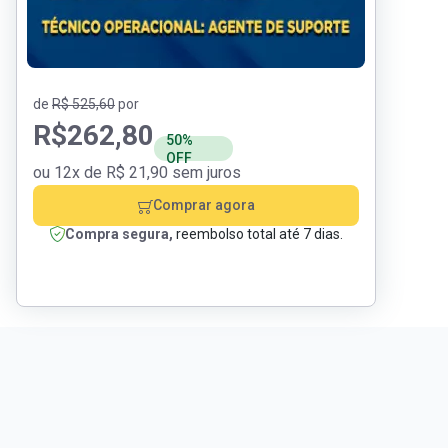
de
R$ 525,60
por
R$
262,80
50%
OFF
ou 12x de R$ 21,90 sem juros
Comprar agora
Compra segura,
reembolso total até 7 dias.