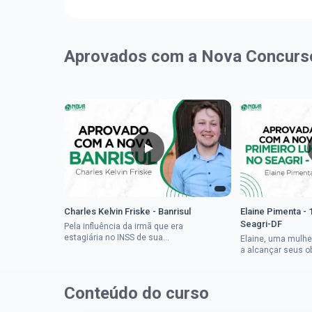
Aprovados com a Nova Concurs
Charles Kelvin Friske - Banrisul
Elaine Pimenta - 
Seagri-DF
Pela influência da irmã que era
estagiária no INSS de sua
Elaine, uma mulhe
cidade, Charles resolveu tentar
a alcançar seus o
o mundo dos concursos
deixou que ser um
públicos, então co...
a impedisse.Apro
concurso...
Conteúdo do curso