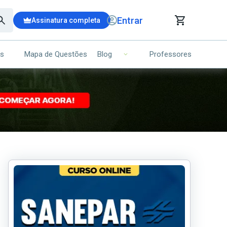
Entrar
Assinatura completa
is
Mapa de Questões
Professores
Blog
RRINHO DE COMPRAS
NS (00)
Ops!
Seu carrinho ainda está vazio.
Voltar para a loja