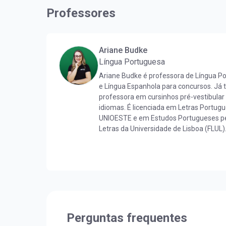
Professores
Ariane Budke
Língua Portuguesa
Ariane Budke é professora de Língua P
e Língua Espanhola para concursos. Já
professora em cursinhos pré-vestibular
idiomas. É licenciada em Letras Portug
UNIOESTE e em Estudos Portugueses pe
Letras da Universidade de Lisboa (FLUL)
Língua Portuguesa pela FLUL. É pós-gr
Docência do Ensino Superior pela FAG e
pela UNIOESTE. Obteve certificado DELE 
nível C1.
Perguntas frequentes