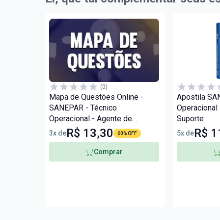
(0)
Mapa de Questões Online -
Apostila SA
SANEPAR - Técnico
Operacional
Operacional - Agente de
Suporte
Suporte - 5 Mil Questões
R$ 13,30
R$ 1
3x de
5x de
60% OFF
Comprar