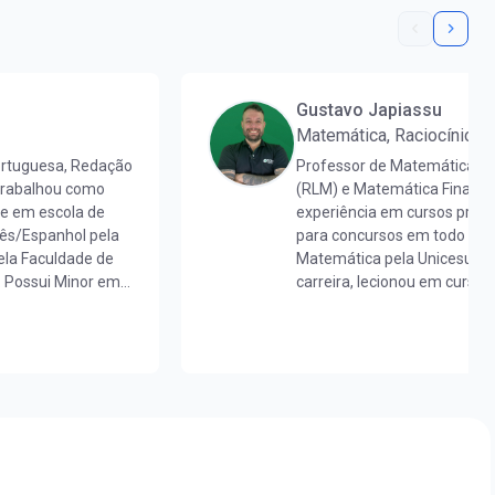
Gustavo Japiassu
Matemática, Raciocínio L
ortuguesa, Redação
Professor de Matemática, R
 trabalhou como
(RLM) e Matemática Finance
 e em escola de
experiência em cursos pré-v
uês/Espanhol pela
para concursos em todo o Br
la Faculdade de
Matemática pela Unicesumar
. Possui Minor em
carreira, lecionou em cursos
aduada em
nacional, contribuindo para
 mestra em Letras
milhares de alunos.Já ajudo
de proficiência
realizarem o sonho da apro