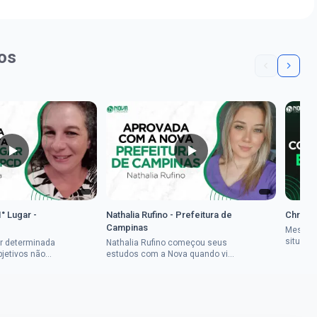
os
1° Lugar -
Nathalia Rufino - Prefeitura de
Chrysti
Campinas
Mesmo 
situaçã
r determinada
Nathalia Rufino começou seus
Chrysti
bjetivos não
estudos com a Nova quando viu
seus es
a mulher rural
uma oportunidade no concurso
tempo an
vada em dois
do Banco do Brasil, mesmo não
conseguindo...