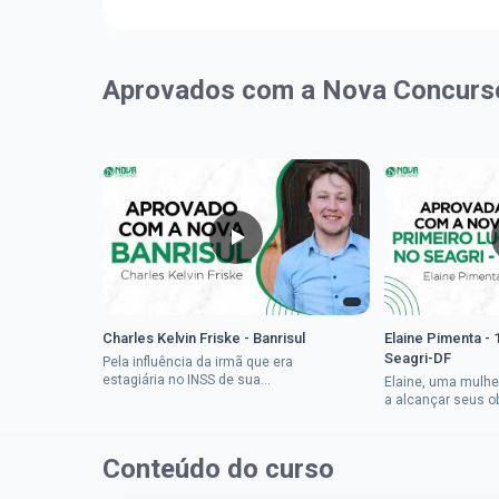
Aprovados com a Nova Concurs
Charles Kelvin Friske - Banrisul
Elaine Pimenta - 
Seagri-DF
Pela influência da irmã que era
estagiária no INSS de sua
Elaine, uma mulhe
cidade, Charles resolveu tentar
a alcançar seus o
o mundo dos concursos
deixou que ser um
públicos, então co...
a impedisse.Apro
concurso...
Conteúdo do curso