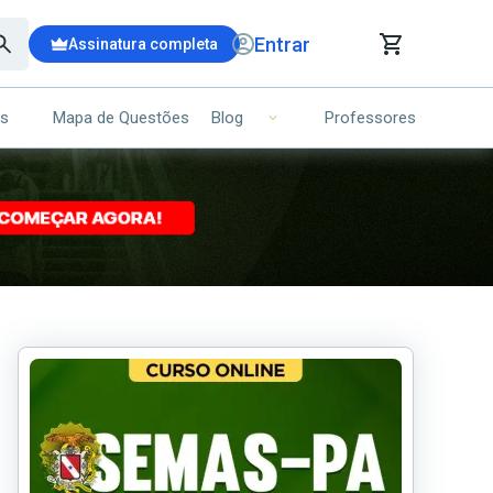
Entrar
Assinatura completa
is
Mapa de Questões
Professores
Blog
RRINHO DE COMPRAS
NS (00)
Ops!
Seu carrinho ainda está vazio.
Voltar para a loja