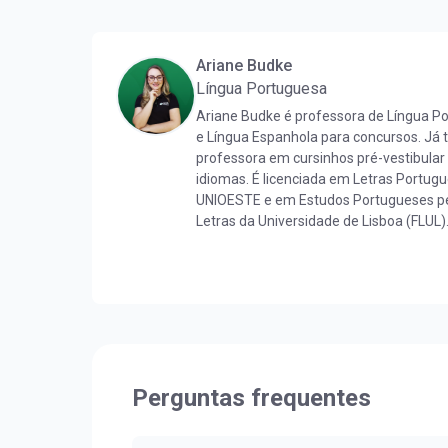
Ariane Budke
Língua Portuguesa
Ariane Budke é professora de Língua P
e Língua Espanhola para concursos. Já
professora em cursinhos pré-vestibular
idiomas. É licenciada em Letras Portug
UNIOESTE e em Estudos Portugueses pe
Letras da Universidade de Lisboa (FLUL)
Língua Portuguesa pela FLUL. É pós-gr
Docência do Ensino Superior pela FAG e
pela UNIOESTE. Obteve certificado DELE 
nível C1.
Perguntas frequentes