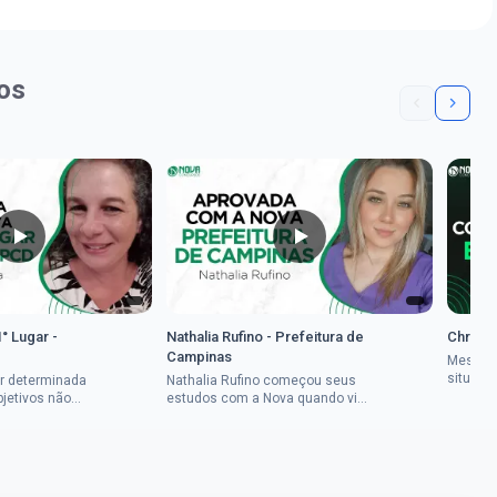
os
1° Lugar -
Nathalia Rufino - Prefeitura de
Chrysti
Campinas
Mesmo 
situaçã
r determinada
Nathalia Rufino começou seus
Chrysti
bjetivos não
estudos com a Nova quando viu
seus es
a mulher rural
uma oportunidade no concurso
tempo an
vada em dois
do Banco do Brasil, mesmo não
conseguindo...