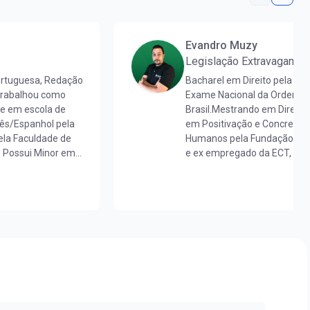
Evandro Muzy
Legislação Extravagante
ortuguesa, Redação
Bacharel em Direito pela Fu
 trabalhou como
Exame Nacional da Ordem d
 e em escola de
Brasil.Mestrando em Direit
uês/Espanhol pela
em Positivação e Concretizaç
la Faculdade de
Humanos pela Fundação UNI
. Possui Minor em
e ex empregado da ECT, ex
aduada em
na área jurídica e acadêmic
 mestra em Letras
formação do conhecimento 
de proficiência
provas de concursos público
Extravagante na Nova Concu
@evandro.muzy