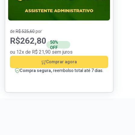
de
R$ 525,60
por
R$
262,80
50%
OFF
ou 12x de R$ 21,90 sem juros
Comprar agora
Compra segura,
reembolso total até 7 dias.