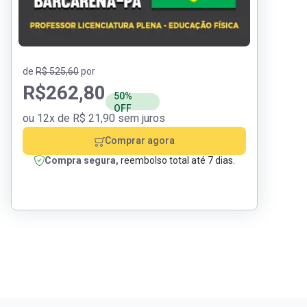
de
R$ 525,60
por
R$
262,80
50%
OFF
ou 12x de R$ 21,90 sem juros
Comprar agora
Compra segura,
reembolso total até 7 dias.