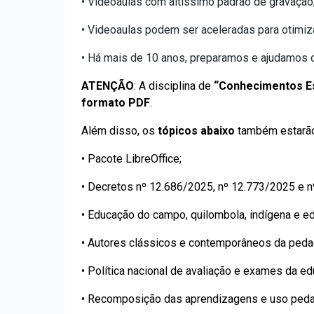
• Videoaulas com altíssimo padrão de gravação
• Videoaulas podem ser aceleradas para otimiz
• Há mais de 10 anos, preparamos e ajudamos ca
ATENÇÃO
: A disciplina de
“Conhecimentos Es
formato PDF
.
Além disso, os
tópicos abaixo
também estarão
• Pacote LibreOffice;
•
Decretos nº 12.686/2025, nº 12.773/2025 e n
•
Educação do campo, quilombola, indígena e ed
•
Autores clássicos e contemporâneos da pedag
• Política nacional de avaliação e exames da e
•
Recomposição das aprendizagens e uso peda