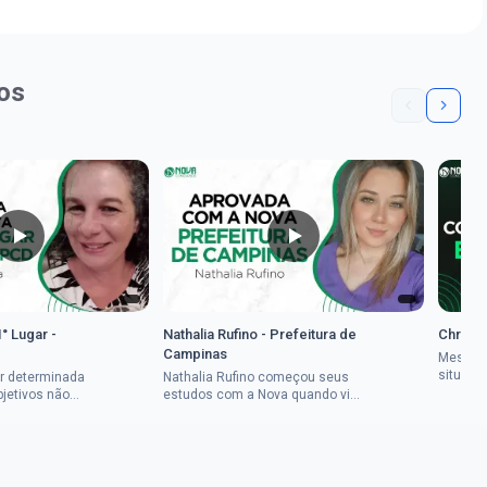
os
1° Lugar -
Nathalia Rufino - Prefeitura de
Chrysti
Campinas
Mesmo 
situaçã
r determinada
Nathalia Rufino começou seus
Chrysti
bjetivos não
estudos com a Nova quando viu
seus es
a mulher rural
uma oportunidade no concurso
tempo an
vada em dois
do Banco do Brasil, mesmo não
conseguindo...