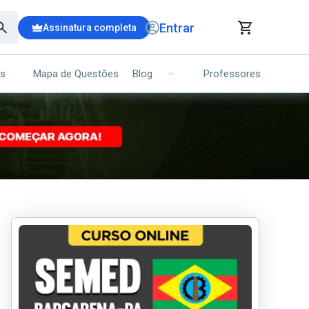
Entrar
Assinatura completa
is
Mapa de Questões
Professores
Blog
RRINHO DE COMPRAS
NS (00)
Ops!
Seu carrinho ainda está vazio.
Voltar para a loja