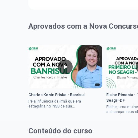
Aprovados com a Nova Concurs
Charles Kelvin Friske - Banrisul
Elaine Pimenta - 
Seagri-DF
Pela influência da irmã que era
estagiária no INSS de sua
Elaine, uma mulhe
cidade, Charles resolveu tentar
a alcançar seus o
o mundo dos concursos
deixou que ser um
públicos, então co...
a impedisse.Apro
concurso...
Conteúdo do curso