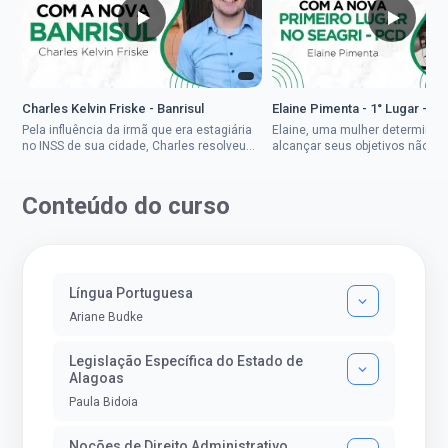
Charles Kelvin Friske - Banrisul
Elaine Pimenta - 1° Lugar - S
Pela influência da irmã que era estagiária
Elaine, uma mulher determinad
no INSS de sua cidade, Charles resolveu
alcançar seus objetivos não de
tentar o mundo dos concursos públicos,
ser uma mulher rural a
então co...
impedisse.Aprovada em dois co
Conteúdo do curso
Língua Portuguesa
Ariane Budke
Legislação Específica do Estado de
Alagoas
Paula Bidoia
Noções de Direito Administrativo