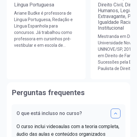
Língua Portuguesa
Direito Civil, Direi
Humanos, Legisla
Ariane Budke é professora de
Extravagante, Pr
Língua Portuguesa, Redação e
Igualdade Racial,
Língua Espanhola para
Institucional
concursos. Já trabalhou como
Mestranda em Direit
professora em cursinhos pré-
Universidade Nove d
vestibular e em escola de
UNINOVE/SP, 2018; E
idiomas. É licenciada em Letras
em Direito de Famíli
Português/Espanhol pela
Sucessões pela EPD
UNIOESTE e em Estudos
Paulista de Direito, 
Portugueses pela Faculdade de
Professora de Direito
Letras da Universidade de Lisboa
Direitos Humanos 
(FLUL). Possui Minor em Língua
CONCURSOS; Autor
Portuguesa pela FLUL. É pós-
Perguntas frequentes
apostilas pela Edito
graduada em Docência do Ensino
Concursos; Advoga
Superior pela FAG e mestra em
atuação na área cív
Letras pela UNIOESTE. Obteve
O que está incluso no curso?
direito de família e
certificado DELE de proficiência
Instagram: @camila
nível C1.
O curso inclui videoaulas com a teoria completa,
áudio das aulas e conteúdos organizados