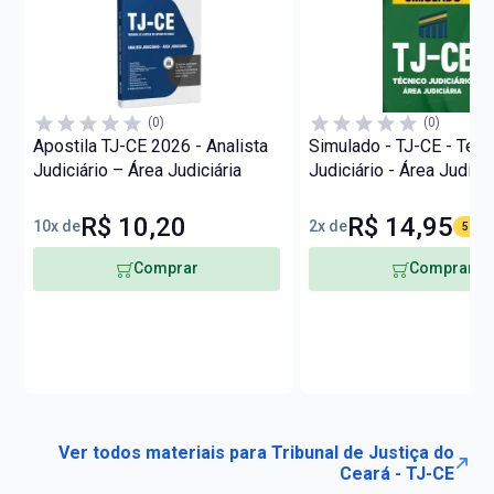
(0)
(0)
Apostila TJ-CE 2026 - Analista
Simulado - TJ-CE - Técn
Judiciário – Área Judiciária
Judiciário - Área Judiciá
R$ 10,20
R$ 14,95
10x de
2x de
57% O
Comprar
Comprar
Ver todos materiais para Tribunal de Justiça do
Ceará - TJ-CE