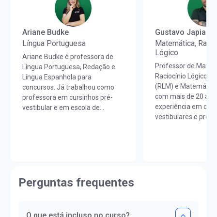
Ariane Budke
Gustavo Japiass
Língua Portuguesa
Matemática, Racio
Lógico
Ariane Budke é professora de
Professor de Matem
Língua Portuguesa, Redação e
Raciocínio Lógico M
Língua Espanhola para
(RLM) e Matemática
concursos. Já trabalhou como
com mais de 20 ano
professora em cursinhos pré-
experiência em curs
vestibular e em escola de
vestibulares e prepa
idiomas. É licenciada em Letras
concursos em todo o
Português/Espanhol pela
Licenciado em Mate
UNIOESTE e em Estudos
Unicesumar (PR).Ao
Portugueses pela Faculdade de
sua carreira, lecion
Letras da Universidade de Lisboa
e colégios de renom
(FLUL). Possui Minor em Língua
contribuindo para o
Portuguesa pela FLUL. É pós-
Perguntas frequentes
aprovação de milha
graduada em Docência do Ensino
alunos.Já ajudou ma
Superior pela FAG e mestra em
estudantes a realiz
Letras pela UNIOESTE. Obteve
O que está incluso no curso?