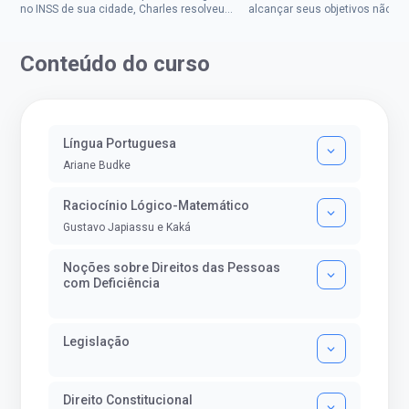
no INSS de sua cidade, Charles resolveu
alcançar seus objetivos não de
tentar o mundo dos concursos públicos,
ser uma mulher rural a
então co...
impedisse.Aprovada em dois co
Conteúdo do curso
Língua Portuguesa
Ariane Budke
Raciocínio Lógico-Matemático
Gustavo Japiassu e Kaká
Noções sobre Direitos das Pessoas
com Deficiência
Legislação
Direito Constitucional