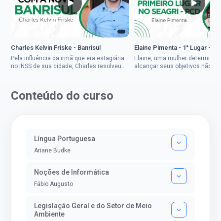
Charles Kelvin Friske - Banrisul
Elaine Pimenta - 1° Lugar - S
Pela influência da irmã que era estagiária
Elaine, uma mulher determinad
no INSS de sua cidade, Charles resolveu
alcançar seus objetivos não de
tentar o mundo dos concursos públicos,
ser uma mulher rural a
então co...
impedisse.Aprovada em dois co
Conteúdo do curso
Língua Portuguesa
Ariane Budke
Noções de Informática
Fábio Augusto
Legislação Geral e do Setor de Meio
Ambiente