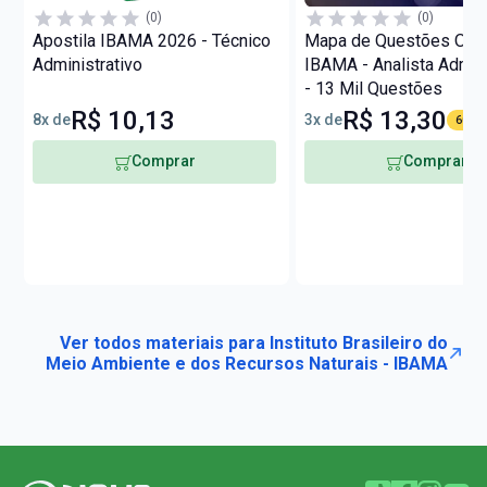
(0)
(0)
Apostila IBAMA 2026 - Técnico
Mapa de Questões Onli
Administrativo
IBAMA - Analista Admini
- 13 Mil Questões
R$ 10,13
R$ 13,30
8x de
3x de
60% O
Comprar
Comprar
Ver todos materiais para Instituto Brasileiro do
Meio Ambiente e dos Recursos Naturais - IBAMA