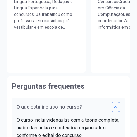
Língua Portuguesa, Redação e
ConcursosGraduado 
Língua Espanhola para
em Ciência da
concursos. Já trabalhou como
ComputaçãoDesenvo
professora em cursinhos pré-
coordenador Web, p
vestibular e em escola de
informática em dive
idiomas. É licenciada em Letras
preparatórios para 
Português/Espanhol pela
públicos. Instagram:
UNIOESTE e em Estudos
@fabio.augusto
Portugueses pela Faculdade de
Letras da Universidade de Lisboa
(FLUL). Possui Minor em Língua
Portuguesa pela FLUL. É pós-
graduada em Docência do Ensino
Perguntas frequentes
Superior pela FAG e mestra em
Letras pela UNIOESTE. Obteve
certificado DELE de proficiência
nível C1.
O que está incluso no curso?
O curso inclui videoaulas com a teoria completa,
áudio das aulas e conteúdos organizados
conforme o edital do concurso.