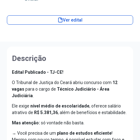
Ver edital
Descrição
Edital Publicado - TJ-CE!
O Tribunal de Justiça do Ceará abriu concurso com
12
vagas
para o cargo de
Técnico Judiciário - Área
Judiciária
.
Ele exige
nível médio de escolaridade
, oferece salário
atrativo de
R$
5.381,36
, além de benefícios e estabilidade.
Mas atenção:
só vontade não basta.
→ Você precisa de um
plano de estudos eficiente
!
Mesmo com pouco tempo, é possível estudar com foco e