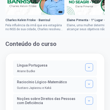
Charles Kelvin Friske - Banrisul
Elaine Pimenta - 1° Lugar - S
Pela influência da irmã que era estagiária
Elaine, uma mulher determinad
no INSS de sua cidade, Charles resolveu
alcançar seus objetivos não de
tentar o mundo dos concursos públicos,
ser uma mulher rural a
então co...
impedisse.Aprovada em dois co
Conteúdo do curso
Língua Portuguesa
Ariane Budke
Raciocínio Lógico-Matemático
Gustavo Japiassu e Kaká
Noções sobre Direitos das Pessoas
com Deficiência