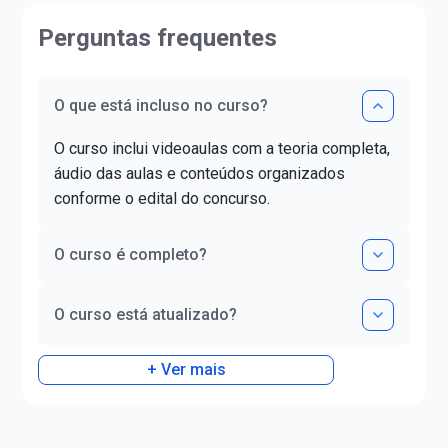
e colégios de renom
(FLUL). Possui Minor em Língua
contribuindo para o
Portuguesa pela FLUL. É pós-
Perguntas frequentes
aprovação de milha
graduada em Docência do Ensino
alunos.Já ajudou ma
Superior pela FAG e mestra em
estudantes a realiz
Letras pela UNIOESTE. Obteve
O que está incluso no curso?
da aprovação!
certificado DELE de proficiência
nível C1.
O curso inclui videoaulas com a teoria completa,
áudio das aulas e conteúdos organizados
conforme o edital do concurso.
O curso é completo?
O curso está atualizado?
+ Ver mais