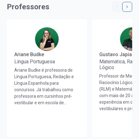
Professores
Ariane Budke
Gustavo Japiass
Língua Portuguesa
Matemática, Racio
Lógico
Ariane Budke é professora de
Professor de Matem
Língua Portuguesa, Redação e
Raciocínio Lógico M
Língua Espanhola para
(RLM) e Matemática
concursos. Já trabalhou como
com mais de 20 ano
professora em cursinhos pré-
experiência em curs
vestibular e em escola de
vestibulares e prepa
idiomas. É licenciada em Letras
concursos em todo o
Português/Espanhol pela
Licenciado em Mate
UNIOESTE e em Estudos
Unicesumar (PR).Ao
Portugueses pela Faculdade de
sua carreira, lecion
Letras da Universidade de Lisboa