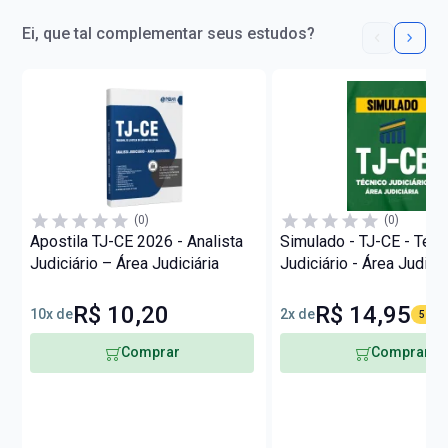
Ei, que tal complementar seus estudos?
(0)
(0)
Apostila TJ-CE 2026 - Analista
Simulado - TJ-CE - Técn
Judiciário – Área Judiciária
Judiciário - Área Judiciá
R$ 10,20
R$ 14,95
10x de
2x de
57% O
Comprar
Comprar