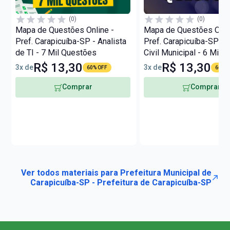
(0)
(0)
Mapa de Questões Online -
Mapa de Questões Onli
Pref. Carapicuíba-SP - Analista
Pref. Carapicuíba-SP - 
de TI - 7 Mil Questões
Civil Municipal - 6 Mil 
R$ 13,30
R$ 13,30
3x de
3x de
60% OFF
60% O
Comprar
Comprar
Ver todos materiais para Prefeitura Municipal de
Carapicuíba-SP - Prefeitura de Carapicuíba-SP