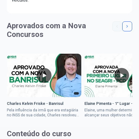
veículos.
Aprovados com a Nova
Concursos
Charles Kelvin Friske - Banrisul
Elaine Pimenta - 1° Lugar - S
Pela influência da irmã que era estagiária
Elaine, uma mulher determinad
no INSS de sua cidade, Charles resolveu
alcançar seus objetivos não de
tentar o mundo dos concursos públicos,
ser uma mulher rural a
então co...
impedisse.Aprovada em dois co
Conteúdo do curso