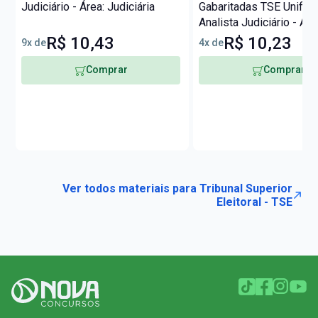
Judiciário - Área: Judiciária
Gabaritadas TSE Unifica
Analista Judiciário - Áre
Judiciária
R$ 10,43
R$ 10,23
9x de
4x de
Comprar
Comprar
Ver todos materiais para Tribunal Superior
Eleitoral - TSE