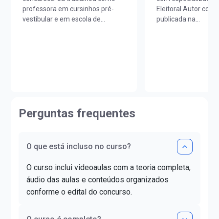
professora em cursinhos pré-
Eleitoral.Autor com 
vestibular e em escola de
publicada na
idiomas. É licenciada em Letras
SaraivaJur.Aprovad
Português/Espanhol pela
Técnico do Justiça E
UNIOESTE e em Estudos
19 anos e para Anali
Portugueses pela Faculdade de
Administrativa aos 
Letras da Universidade de Lisboa
anos.Atualmente, C
(FLUL). Possui Minor em Língua
Cartório Eleitoral no
Portuguesa pela FLUL. É pós-
Regional Eleitoral d
graduada em Docência do Ensino
do Sul.
Perguntas frequentes
Superior pela FAG e mestra em
Letras pela UNIOESTE. Obteve
certificado DELE de proficiência
nível C1.
O que está incluso no curso?
O curso inclui videoaulas com a teoria completa,
áudio das aulas e conteúdos organizados
conforme o edital do concurso.