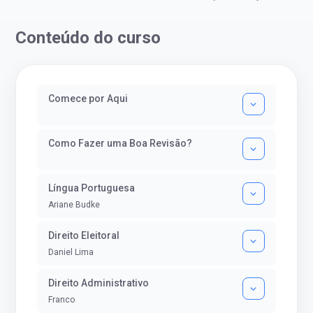
tentar o mundo dos concursos públicos,
ser uma mulher rural a
então co...
impedisse.Aprovada em dois co
Conteúdo do curso
Comece por Aqui
Como Fazer uma Boa Revisão?
Língua Portuguesa
Ariane Budke
Direito Eleitoral
Daniel Lima
Direito Administrativo
Franco