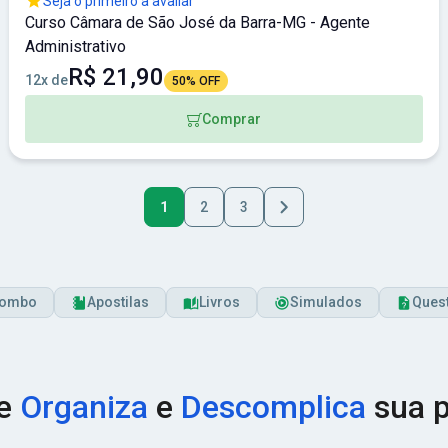
Seja o primeiro a avaliar
Curso Câmara de São José da Barra-MG - Agente
Administrativo
R$ 21,90
12x de
50% OFF
Comprar
1
2
3
ombo
Apostilas
Livros
Simulados
Ques
ue
Organiza
e
Descomplica
sua p