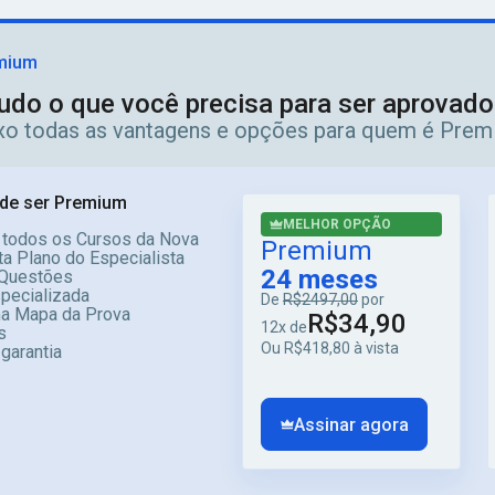
mium
udo o que você precisa para ser aprovad
ixo todas as vantagens e opções para quem é Prem
de ser Premium
MELHOR OPÇÃO
 todos os Cursos da Nova
Premium
a Plano do Especialista
24 meses
Questões
specializada
De
R$2497,00
por
ma Mapa da Prova
R$34,90
12x de
s
Ou R$418,80 à vista
 garantia
Assinar agora