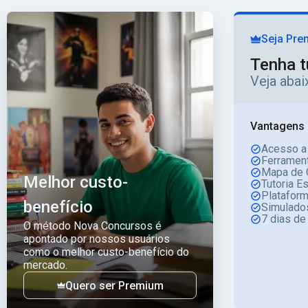
Seja Pre
Tenha t
Veja aba
Vantagens 
Acesso a
Ferrament
Mapa de 
Melhor custo-
Tutoria E
Platafor
benefício
Simulado
7 dias de
O método Nova Concursos é
apontado por nossos usuários
como o melhor custo-benefício do
mercado.
Quero ser Premium