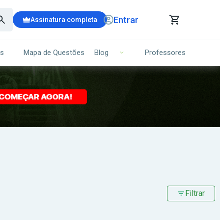
Entrar
Assinatura completa
is
Mapa de Questões
Professores
Blog
RRINHO DE COMPRAS
NS (00)
Ops!
Seu carrinho ainda está vazio.
Voltar para a loja
Filtrar