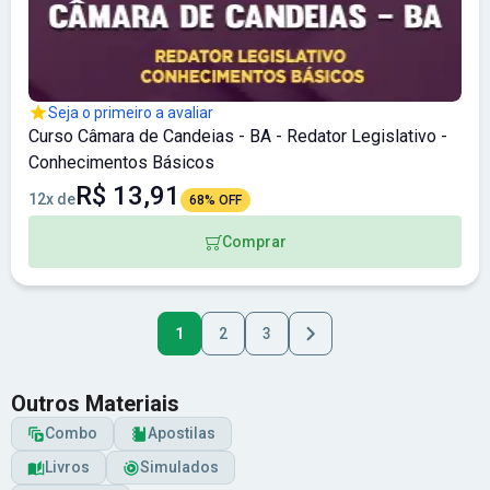
Seja o primeiro a avaliar
Curso Câmara de Candeias - BA - Redator Legislativo -
Conhecimentos Básicos
R$ 13,91
12x de
68% OFF
Comprar
1
2
3
Outros Materiais
Combo
Apostilas
Livros
Simulados