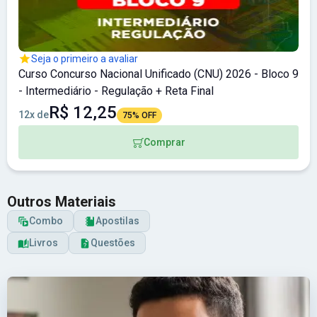
Seja o primeiro a avaliar
Curso Concurso Nacional Unificado (CNU) 2026 - Bloco 9
- Intermediário - Regulação + Reta Final
R$ 12,25
12x de
75% OFF
Comprar
Outros Materiais
Combo
Apostilas
Livros
Questões