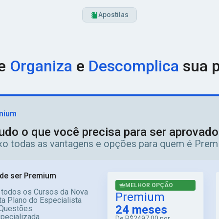
Apostilas
ue
Organiza
e
Descomplica
sua p
mium
udo o que você precisa para ser aprovad
ixo todas as vantagens e opções para quem é Prem
de ser Premium
MELHOR OPÇÃO
 todos os Cursos da Nova
Premium
a Plano do Especialista
24 meses
Questões
specializada
De
R$2497,00
por