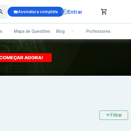
Entrar
Assinatura completa
is
Mapa de Questões
Professores
Blog
RRINHO DE COMPRAS
NS (00)
Ops!
Seu carrinho ainda está vazio.
Voltar para a loja
Filtrar