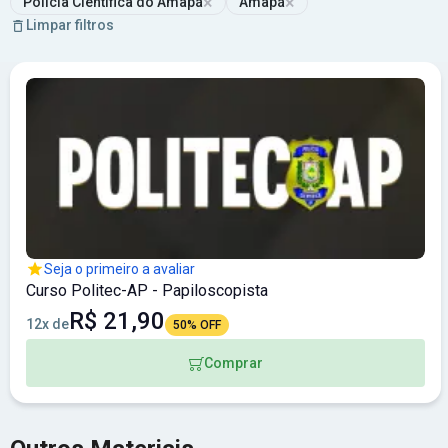
×
×
Polícia Científica do Amapá
Amapá
Limpar filtros
Seja o primeiro a avaliar
Curso Politec-AP - Papiloscopista
R$ 21,90
12x de
50% OFF
Comprar