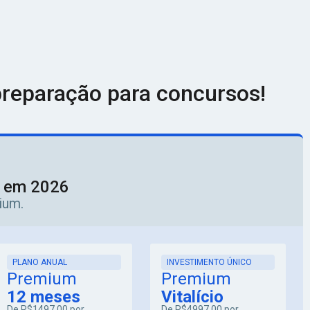
reparação para concursos!
o em 2026
ium.
PLANO ANUAL
INVESTIMENTO ÚNICO
Premium
Premium
12 meses
Vitalício
De
R$1497,00
por
De
R$4997,00
por