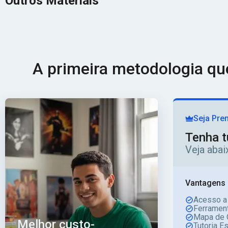
Outros Materiais
A primeira metodologia q
Seja Pre
Tenha t
Veja aba
Vantagens 
Acesso a
Ferrament
Mapa de 
Melhor custo-
Tutoria E