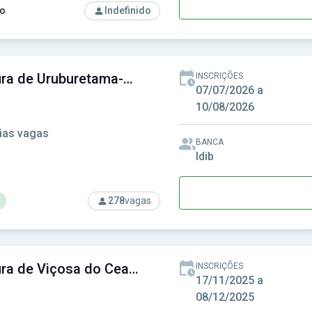
o
Indefinido
so: Prefeitura de Tianguá - CE - Prefeitura Municipal de Tianguá
Prefeitura de Uruburetama-CE - Prefeitura Municipal de Uruburetama-CE
INSCRIÇÕES
07/07/2026 a
10/08/2026
ias vagas
BANCA
Idib
278
vagas
rso: Prefeitura de Uruburetama-CE - Prefeitura Municipal de Ur
Prefeitura de Viçosa do Ceará-CE - Prefeitura Muncipal de Viçosa do Ceará-CE
INSCRIÇÕES
17/11/2025 a
08/12/2025