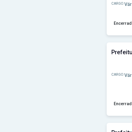
Prefeitura de Redenção-CE
(1)
CARGO:
Vár
Prefeitura de Sobral-CE
(1)
Prefeitura de Solonópole-CE
(1)
Prefeitura de Tianguá - CE
(1)
Encerrad
Prefeitura de Uruburetama-CE
(1)
Prefeitura de Viçosa do Ceará-CE
(2)
Ver concu
SEDUC-CE
(1)
SEFAZ-CE
(1)
SOP-CE
(1)
TJ-CE
(1)
TRF-5ª Região
(1)
UFC
(2)
UFCA-CE
(3)
CARGO:
Vár
UNILAB
(1)
URCA
(1)
Encerrad
Ver concu