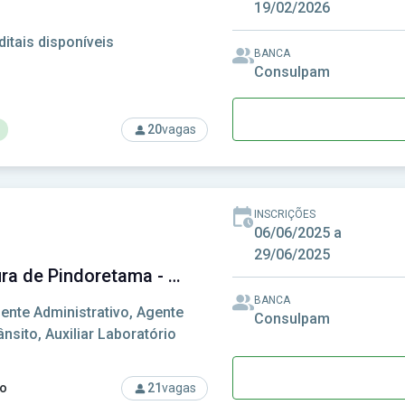
19/02/2026
ditais disponíveis
BANCA
Consulpam
20
vagas
so: Prefeitura de Pereiro-CE - Prefeitura Municipal de Pereiro-
INSCRIÇÕES
06/06/2025 a
29/06/2025
Prefeitura de Pindoretama - CE - Prefeitura Municipal de Pindoretama - CE
BANCA
ente Administrativo, Agente
Consulpam
ânsito, Auxiliar Laboratório
o
21
vagas