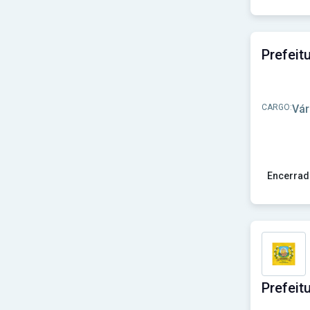
Prefeitura de Jaguaretama-CE
(1)
Ver concu
Prefeitura de Jati-CE
(1)
Prefeitura de Maracanaú-CE
(1)
Prefeitura de Marco-CE
(1)
Prefeitura de Martinópole-CE
(1)
Prefeitura de Mauriti-CE
(1)
Prefeitura de Meruoca-CE
(2)
Prefeitura de Milagres-CE
(3)
CARGO:
Vár
Prefeitura de Missão Velha - CE
(1)
Prefeitura de Monsenhor Tabosa-CE
(2)
Prefeitura de Morada Nova-CE
(1)
Prefeitura de Moraújo - CE
(1)
Encerrad
Prefeitura de Morrinhos-CE
(3)
Prefeitura de Nova Olinda - CE
(2)
Ver concu
Prefeitura de Palhano-CE
(2)
Prefeitura de Paracuru-CE
(1)
Prefeitura de Pedra Branca - CE
(1)
Prefeitura de Pereiro-CE
(4)
Prefeitura de Pindoretama - CE
(1)
Prefeitura de Poranga-CE
(1)
Prefeitura de Quixeramobim - CE
(1)