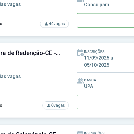
ias vagas
Consulpam
o
44
vagas
rso: Prefeitura de Quixeramobim - CE - Prefeitura Municipal de
Prefeitura de Redenção-CE - Prefeitura Municipal de Redenção-CE
INSCRIÇÕES
11/09/2025 a
05/10/2025
ias vagas
BANCA
UPA
o
6
vagas
rso: Prefeitura de Redenção-CE - Prefeitura Municipal de Rede
INSCRIÇÕES