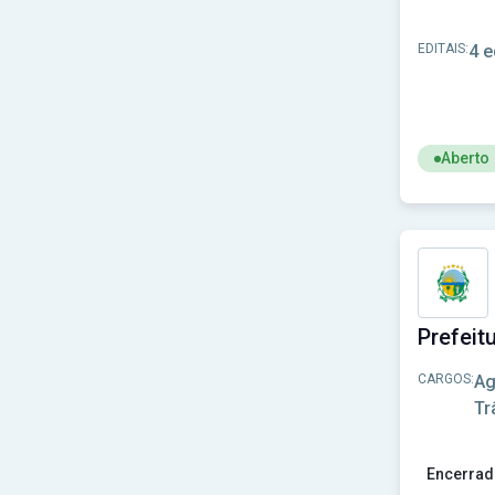
Prefeitura de Barbalha-CE
(4)
Prefeitura de Baturité-CE
(3)
EDITAIS:
4 e
Prefeitura de Beberibe-CE
(4)
Prefeitura de Brejo Santo - CE
(1)
Prefeitura de Caridade-CE
(1)
Prefeitura de Cariré - CE
(1)
Prefeitura de Cascavel - CE
(1)
Aberto
Prefeitura de Coreaú-CE
(4)
Ver concur
Prefeitura de Croatá-CE
(1)
Prefeitura de Eusébio - CE
(2)
Prefeitura de Farias Brito - CE
(2)
Prefeitura de Forquilha-CE
(2)
Prefeitura de General Sampaio-CE
(1)
Prefeitura de Guaiúba-CE
(1)
Prefeitura de Guaraciaba do Norte - CE
(1)
Prefeitura de Icapuí - CE
(2)
CARGOS:
Ag
Prefeitura de Icó-CE
(2)
Tr
Prefeitura de Ipaumirim-CE
(1)
Prefeitura de Ipu-CE
(1)
Prefeitura de Irauçuba-CE
(1)
Encerrad
Prefeitura de Itaitinga-CE
(2)