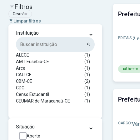
Filtros
×
Ceará
Limpar filtros
⌄
Instituição
EDITAIS:
2 e
ALECE
(1)
AMT Eusébio-CE
(1)
Arce
(1)
Aberto
CAU-CE
(1)
Ver concu
CBM-CE
(2)
CDC
(1)
Censo Estudantil
(1)
CEUMAR de Maracanaú-CE
(1)
CPSMA-CE
(1)
CPSMQ-CE - Consórcio Público de Saúde da Microrregião de Q
(1)
CRBio-5
(1)
CARGO:
Vár
⌄
Situação
CRC-CE
(1)
CREFITO-6ª-Região
(1)
Aberto