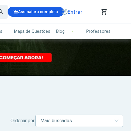
Entrar
Assinatura completa
is
Mapa de Questões
Professores
Blog
RRINHO DE COMPRAS
NS (00)
Ops!
Seu carrinho ainda está vazio.
Voltar para a loja
Ordenar por: