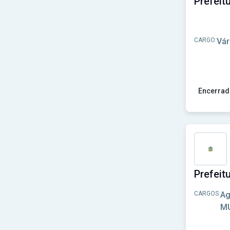
CARGO:
Vár
Encerrad
Ver concu
CARGOS:
Ag
MU