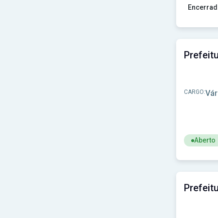
Encerrad
Ver concur
CARGO:
Vár
Aberto
Ver concu