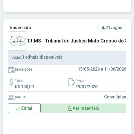
Ver concurso: TJ-MS - Tribunal de Justiça Mato Grosso do S
Encerrado
21
vagas
TJ-MS - Tribunal de Justiça Mato Grosso do Sul
3 editais disponíveis
Vaga:
13/05/2026 a 11/06/2026
Inscrições:
Taxa
Prova
R$ 150,00
19/07/2026
Consulplan
BANCA
Edital
Ver materiais