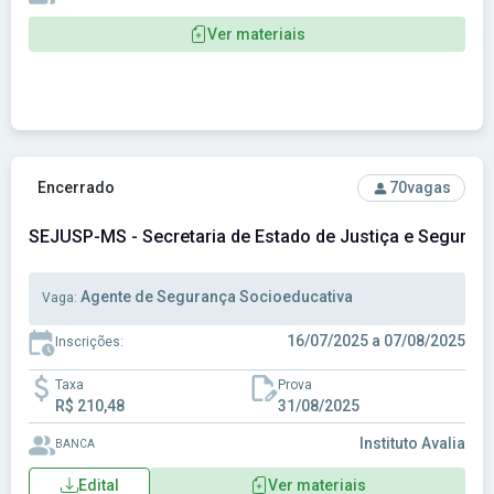
Ver materiais
Ver concurso: SEJUSP-MS - Secretaria de Estado de Justiç
Encerrado
70
vagas
SEJUSP-MS - Secretaria de Estado de Justiça e Seguran
Agente de Segurança Socioeducativa
Vaga:
16/07/2025 a 07/08/2025
Inscrições:
Taxa
Prova
R$ 210,48
31/08/2025
Instituto Avalia
BANCA
Edital
Ver materiais