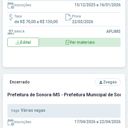
15/12/2025 a 16/01/2026
Inscrições:
Taxa
Prova
de R$ 70,00 a R$ 130,00
22/02/2026
APLIMS
BANCA
Edital
Ver materiais
Ver concurso: Prefeitura de Sonora-MS - Prefeitura Munici
Encerrado
2
vagas
Prefeitura de Sonora-MS - Prefeitura Municipal de Sono
Várias vagas
Vaga:
17/04/2026 a 22/04/2026
Inscrições: