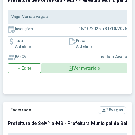
Prefeitura de Ponta Porã - MS - Prefeitura Municipal de 
Várias vagas
Vaga:
15/10/2025 a 31/10/2025
Inscrições:
Taxa
Prova
A definir
A definir
Instituto Avalia
BANCA
Edital
Ver materiais
Ver concurso: Prefeitura de Selvíria-MS - Prefeitura Municip
Encerrado
38
vagas
Prefeitura de Selvíria-MS - Prefeitura Municipal de Selvír