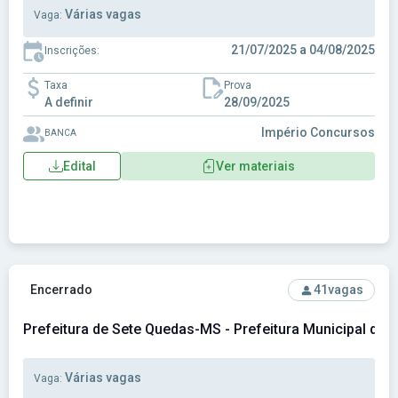
Várias vagas
Vaga:
21/07/2025 a 04/08/2025
Inscrições:
Taxa
Prova
A definir
28/09/2025
Império Concursos
BANCA
Edital
Ver materiais
Ver concurso: Prefeitura de Sete Quedas-MS - Prefeitura 
Encerrado
41
vagas
Prefeitura de Sete Quedas-MS - Prefeitura Municipal de
Várias vagas
Vaga: