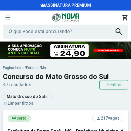
ASSINATURA PREMIUM
Página inicial
/
Estados
/
Ms
Concurso do Mato Grosso do Sul
47 resultados
Filtrar
×
Mato Grosso do Sul
Limpar filtros
Ver concurso: Prefeitura de Ponta Porã - MS - Prefeitura Mu
Aberto
217
vagas