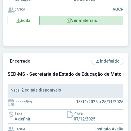
AOCP
BANCA
Edital
Ver materiais
Ver concurso: SED-MS - Secretaria de Estado de Educação 
Encerrado
Indefinido
SED-MS - Secretaria de Estado de Educação de Mato Gro
2 editais disponíveis
Vaga:
13/11/2025 a 25/11/2025
Inscrições:
Taxa
Prova
A definir
07/12/2025
Instituto Avalia
BANCA