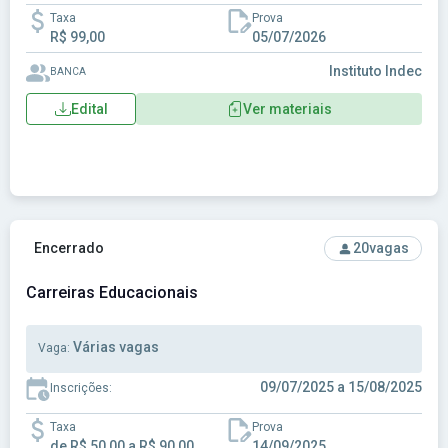
Taxa
Prova
R$ 99,00
05/07/2026
Instituto Indec
BANCA
Edital
Ver materiais
Ver concurso: Carreiras Educacionais
Encerrado
20
vagas
Carreiras Educacionais
Várias vagas
Vaga:
09/07/2025 a 15/08/2025
Inscrições:
Taxa
Prova
de R$ 50,00 a R$ 90,00
14/09/2025