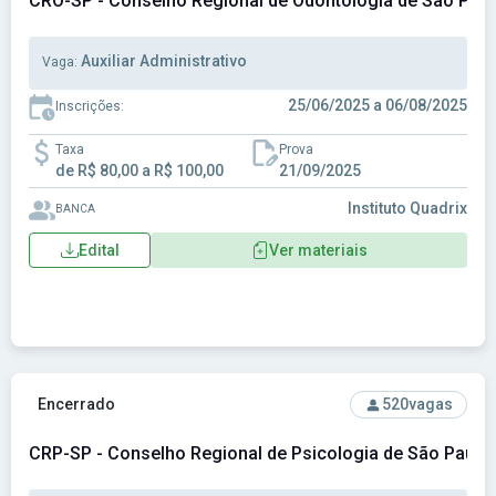
CRO-SP - Conselho Regional de Odontologia de São Pau
Auxiliar Administrativo
Vaga:
25/06/2025 a 06/08/2025
Inscrições:
Taxa
Prova
de R$ 80,00 a R$ 100,00
21/09/2025
Instituto Quadrix
BANCA
Edital
Ver materiais
Ver concurso: CRP-SP - Conselho Regional de Psicologia d
Encerrado
520
vagas
CRP-SP - Conselho Regional de Psicologia de São Paulo