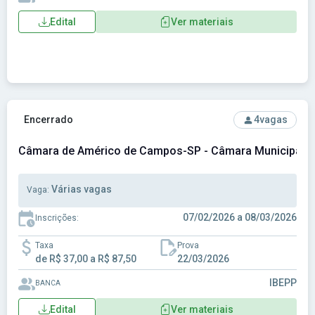
Edital
Ver materiais
Ver concurso: Câmara de Américo de Campos-SP - Câmara 
Encerrado
4
vagas
Câmara de Américo de Campos-SP - Câmara Municipal 
Várias vagas
Vaga:
07/02/2026 a 08/03/2026
Inscrições:
Taxa
Prova
de R$ 37,00 a R$ 87,50
22/03/2026
IBEPP
BANCA
Edital
Ver materiais