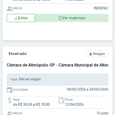
INDEPAC
BANCA
Edital
Ver materiais
Ver concurso: Câmara de Altinópolis-SP - Câmara Municipal 
Encerrado
4
vagas
Câmara de Altinópolis-SP - Câmara Municipal de Altinópo
Várias vagas
Vaga:
09/03/2026 a 24/03/2026
Inscrições:
Taxa
Prova
de R$ 50,00 a R$ 70,00
12/04/2026
Fronte
BANCA