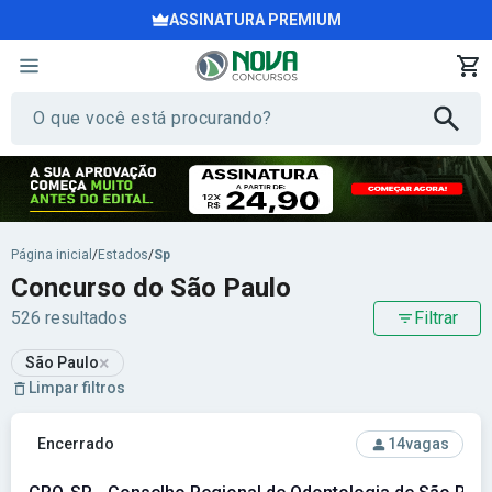
ASSINATURA PREMIUM
Página inicial
/
Estados
/
Sp
Concurso do São Paulo
526 resultados
Filtrar
×
São Paulo
Limpar filtros
Ver concurso: CRO-SP - Conselho Regional de Odontologia 
Encerrado
14
vagas