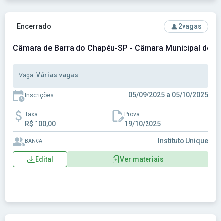
Ver concurso: Câmara de Barra do Chapéu-SP - Câmara Muni
Encerrado
2
vagas
Câmara de Barra do Chapéu-SP - Câmara Municipal de B
Várias vagas
Vaga:
05/09/2025 a 05/10/2025
Inscrições:
Taxa
Prova
R$ 100,00
19/10/2025
Instituto Unique
BANCA
Edital
Ver materiais