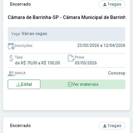
Ver concurso: Câmara de Barrinha-SP - Câmara Municipal de
Encerrado
1
vagas
Câmara de Barrinha-SP - Câmara Municipal de Barrinha-
Várias vagas
Vaga:
23/03/2026 a 12/04/2026
Inscrições:
Taxa
Prova
de R$ 70,00 a R$ 100,00
03/05/2026
Consesp
BANCA
Edital
Ver materiais
Ver concurso: Câmara de Bofete-SP - Câmara Municipal de 
Encerrado
1
vagas