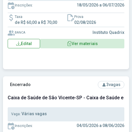
18/05/2026 a 06/07/2026
Inscrições:
Taxa
Prova
de R$ 60,00 a R$ 70,00
02/08/2026
Instituto Quadrix
BANCA
Edital
Ver materiais
Ver concurso: Caixa de Saúde de São Vicente-SP - Caixa de
Encerrado
3
vagas
Caixa de Saúde de São Vicente-SP - Caixa de Saúde e Pe
Várias vagas
Vaga:
04/05/2026 a 08/06/2026
Inscrições: