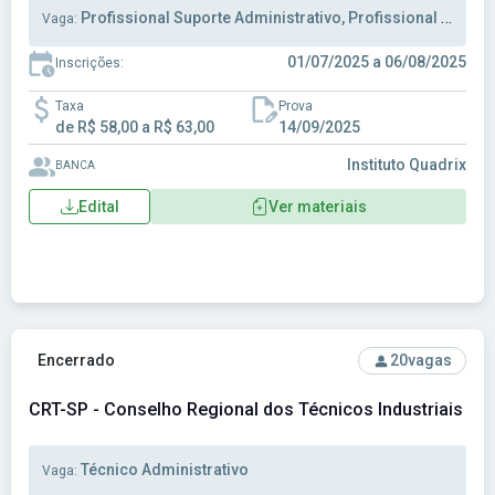
Profissional Suporte Administrativo, Profissional de Suporte Administrativo
Vaga:
01/07/2025 a 06/08/2025
Inscrições:
Taxa
Prova
de R$ 58,00 a R$ 63,00
14/09/2025
Instituto Quadrix
BANCA
Edital
Ver materiais
Ver concurso: CRT-SP - Conselho Regional dos Técnicos Ind
Encerrado
20
vagas
CRT-SP - Conselho Regional dos Técnicos Industriais do
Técnico Administrativo
Vaga: