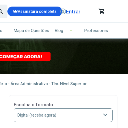
Entrar
Assinatura completa
is
Mapa de Questões
Professores
Blog
RRINHO DE COMPRAS
NS (00)
Ops!
Seu carrinho ainda está vazio.
Voltar para a loja
rio - Área Administrativo - Téc. Nível Superior
Escolha o formato: