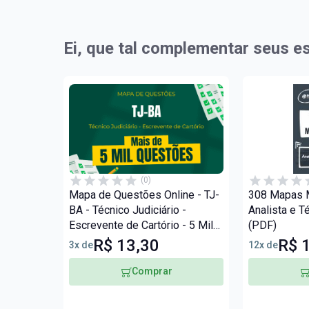
Ei, que tal complementar seus e
(0)
Mapa de Questões Online - TJ-
308 Mapas M
BA - Técnico Judiciário -
Analista e T
Escrevente de Cartório - 5 Mil
(PDF)
Questões
R$ 13,30
R$ 
3x de
12x de
Comprar