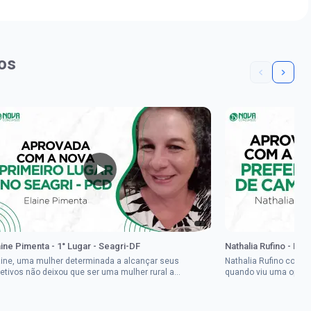
os
aine Pimenta - 1° Lugar - Seagri-DF
Nathalia Rufino - Pr
aine, uma mulher determinada a alcançar seus
Nathalia Rufino come
jetivos não deixou que ser uma mulher rural a
quando viu uma oport
pedisse.Aprovada em dois concurso...
Brasil, mesmo não co