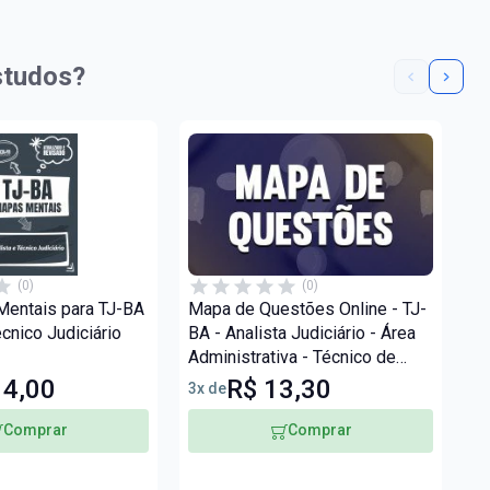
studos?
(0)
(0)
entais para TJ-BA
Mapa de Questões Online - TJ-
Ma
écnico Judiciário
BA - Analista Judiciário - Área
BA
Administrativa - Técnico de
Es
Nível Superior - 7 Mil Questões
Q
14,00
R$ 13,30
3x de
3x
Comprar
Comprar