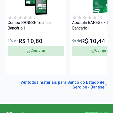
(0)
(0)
Combo BANESE Técnico
Apostila BANESE - Téc
Bancário I
Bancário I
R$ 10,80
R$ 10,44
10x de
9x de
Comprar
Comprar
Ver todos materiais para Banco do Estado de
Sergipe - Banese