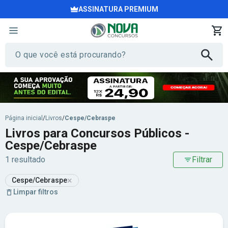
ASSINATURA PREMIUM
Página inicial
/
Livros
/
Cespe/Cebraspe
Livros para Concursos Públicos -
Cespe/Cebraspe
1 resultado
Filtrar
×
Cespe/Cebraspe
Limpar filtros