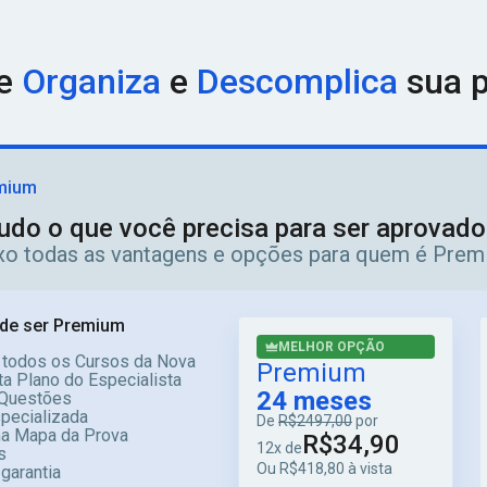
ue
Organiza
e
Descomplica
sua p
mium
udo o que você precisa para ser aprovad
ixo todas as vantagens e opções para quem é Prem
de ser Premium
MELHOR OPÇÃO
 todos os Cursos da Nova
Premium
a Plano do Especialista
24 meses
Questões
specializada
De
R$2497,00
por
ma Mapa da Prova
R$34,90
12x de
s
Ou R$418,80 à vista
 garantia