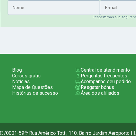
Nome
E-mail
Respeitamos sua seguran
Blog
Central de atendimento
Cursos grátis
Perguntas frequentes
Notícias
Acompanhe seu pedido
Mapa de Questões
Resgatar bônus
Histórias de sucesso
Área dos afiliados
703/0001-59
Rua Américo Totti, 110, Bairro Jardim Aeroporto II