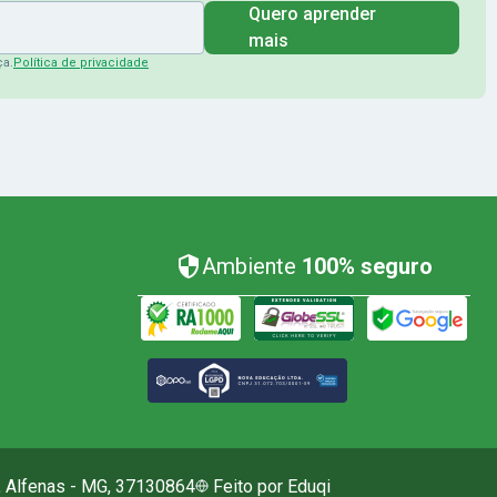
Quero aprender
mais
ça.
Política de privacidade
Ambiente
100% seguro
I, Alfenas - MG, 37130864
Feito por Eduqi