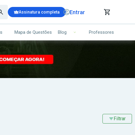
Entrar
Assinatura completa
is
Mapa de Questões
Professores
Blog
RRINHO DE COMPRAS
NS (00)
Ops!
Seu carrinho ainda está vazio.
Voltar para a loja
Filtrar