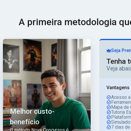
A primeira metodologia q
Seja Pre
Tenha t
Veja aba
Vantagens 
Acesso a
Ferrament
Mapa de 
Melhor custo-
Tutoria E
Platafor
benefício
Simulado
7 dias de
O método Nova Concursos é