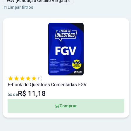
×
FGV (Fundação Getúlio Vargas)
Limpar filtros
(1)
E-book de Questões Comentadas FGV
R$ 11,18
5x de
Comprar