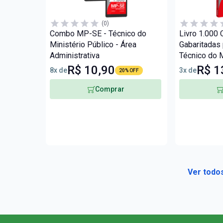
(0)
Combo MP-SE - Técnico do
Livro 1.000
Ministério Público - Área
Gabaritadas
Administrativa
Técnico do M
Área Adminis
R$ 10,90
R$ 1
8x de
3x de
20% OFF
Comprar
Ver todos