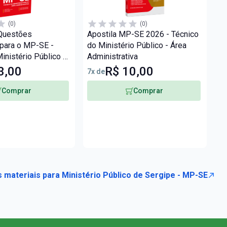
(0)
(0)
 Questões
Apostila MP-SE 2026 - Técnico
Cu
 para o MP-SE -
do Ministério Público - Área
Mi
inistério Público -
Administrativa
Ad
trativa
3,00
R$ 10,00
7x de
12
Comprar
Comprar
 materiais para Ministério Público de Sergipe - MP-SE