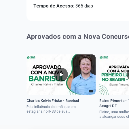
Tempo de Acesso:
365 dias
Aprovados com a Nova Concurs
Charles Kelvin Friske - Banrisul
Elaine Pimenta - 
Seagri-DF
Pela influência da irmã que era
estagiária no INSS de sua
Elaine, uma mulhe
cidade, Charles resolveu tentar
a alcançar seus o
o mundo dos concursos
deixou que ser um
públicos, então co...
a impedisse.Apro