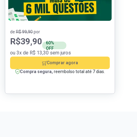
de
R$ 99,90
por
R$
39,90
60%
OFF
ou 3x de R$ 13,30 sem juros
Comprar agora
Compra segura,
reembolso total até 7 dias.