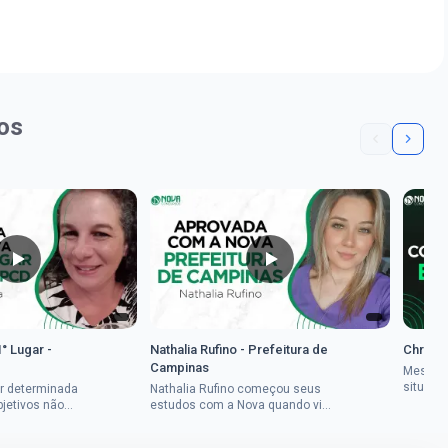
os
1° Lugar -
Nathalia Rufino - Prefeitura de
Chrysti
Campinas
Mesmo 
situaçã
r determinada
Nathalia Rufino começou seus
Chrysti
bjetivos não
estudos com a Nova quando viu
seus es
a mulher rural
uma oportunidade no concurso
tempo an
vada em dois
do Banco do Brasil, mesmo não