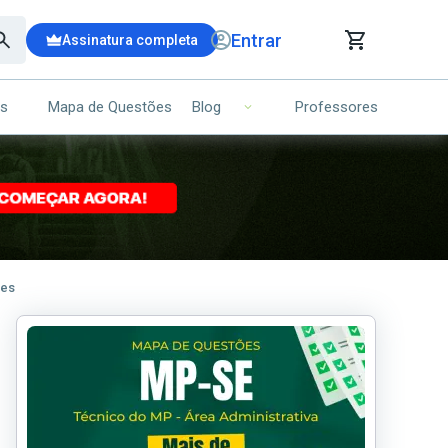
Entrar
Assinatura completa
is
Mapa de Questões
Professores
Blog
RRINHO DE COMPRAS
NS (00)
Ops!
Seu carrinho ainda está vazio.
ões
Voltar para a loja