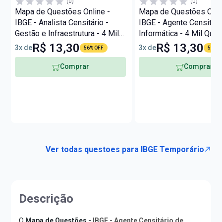
(0)
(0)
Mapa de Questões Online -
Mapa de Questões Onli
IBGE - Analista Censitário -
IBGE - Agente Censitári
Gestão e Infraestrutura - 4 Mil
Informática - 4 Mil Que
Questões
R$ 13,30
R$ 13,30
3x de
3x de
56% OFF
56% O
Comprar
Comprar
Ver todas questoes para IBGE Temporário
Descrição
O
Mapa de Questões -
IBGE - Agente Censitário de