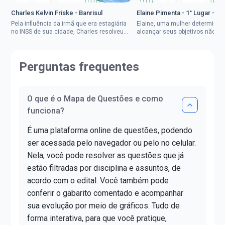
Charles Kelvin Friske - Banrisul
Elaine Pimenta - 1° Lugar - S
Pela influência da irmã que era estagiária
Elaine, uma mulher determinad
no INSS de sua cidade, Charles resolveu
alcançar seus objetivos não de
tentar o mundo dos concursos públicos,
ser uma mulher rural a
então co...
impedisse.Aprovada em dois co
Perguntas frequentes
O que é o Mapa de Questões e como
funciona?
É uma plataforma online de questões, podendo
ser acessada pelo navegador ou pelo no celular.
Nela, você pode resolver as questões que já
estão filtradas por disciplina e assuntos, de
acordo com o edital. Você também pode
conferir o gabarito comentado e acompanhar
sua evolução por meio de gráficos. Tudo de
forma interativa, para que você pratique,