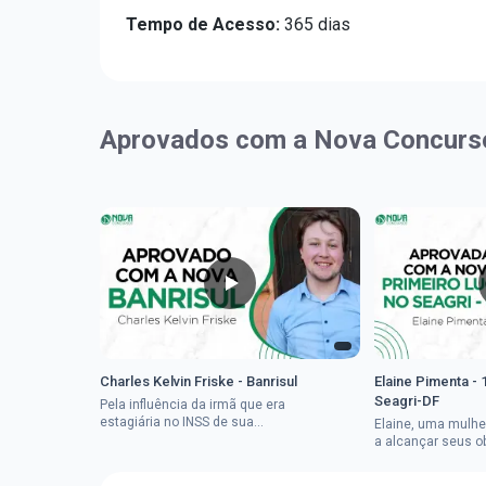
Tempo de Acesso:
365 dias
Aprovados com a Nova Concurs
Charles Kelvin Friske - Banrisul
Elaine Pimenta - 
Seagri-DF
Pela influência da irmã que era
estagiária no INSS de sua
Elaine, uma mulhe
cidade, Charles resolveu tentar
a alcançar seus o
o mundo dos concursos
deixou que ser um
públicos, então co...
a impedisse.Apro