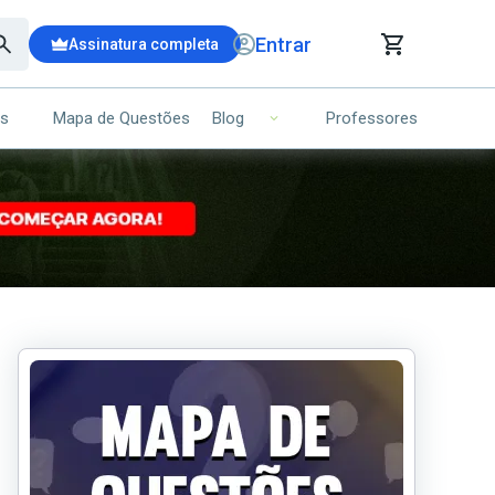
Entrar
Assinatura completa
is
Mapa de Questões
Professores
Blog
RRINHO DE COMPRAS
NS (00)
Ops!
Seu carrinho ainda está vazio.
Voltar para a loja