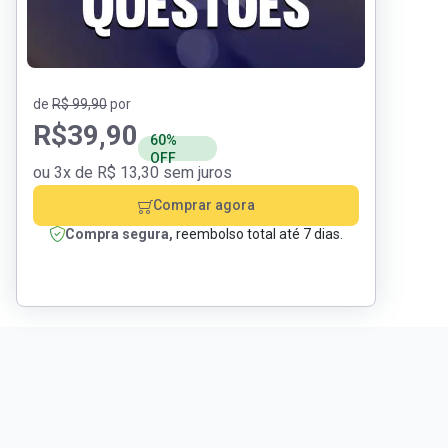
de
R$ 99,90
por
R$
39,90
60%
OFF
ou 3x de R$ 13,30 sem juros
Comprar agora
Compra segura,
reembolso total até 7 dias.