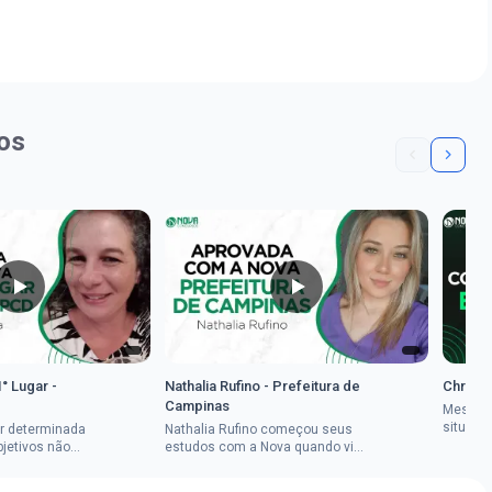
os
1° Lugar -
Nathalia Rufino - Prefeitura de
Chrysti
Campinas
Mesmo 
situaçã
r determinada
Nathalia Rufino começou seus
Chrysti
bjetivos não
estudos com a Nova quando viu
seus es
a mulher rural
uma oportunidade no concurso
tempo an
vada em dois
do Banco do Brasil, mesmo não