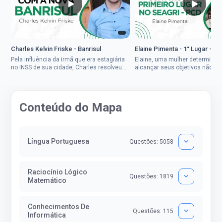
Charles Kelvin Friske - Banrisul
Elaine Pimenta - 1° Lugar - S
Pela influência da irmã que era estagiária
Elaine, uma mulher determinad
no INSS de sua cidade, Charles resolveu
alcançar seus objetivos não de
tentar o mundo dos concursos públicos,
ser uma mulher rural a
então co...
impedisse.Aprovada em dois co
Conteúdo do Mapa
Língua Portuguesa
Questões: 5058
Raciocínio Lógico
Questões: 1819
Matemático
Conhecimentos De
Questões: 115
Informática