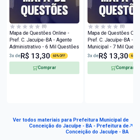
(0)
(0)
Mapa de Questões Online -
Mapa de Questões Onli
Pref. C. Jacuípe-BA - Agente
Pref. C. Jacuípe-BA - G
Administrativo - 6 Mil Questões
Municipal - 7 Mil Quest
R$ 13,30
R$ 13,30
3x de
3x de
60% OFF
60% O
Comprar
Comprar
Ver todos materiais para Prefeitura Municipal de
Conceição do Jacuípe - BA - Prefeitura de
Conceição do Jacuípe - BA