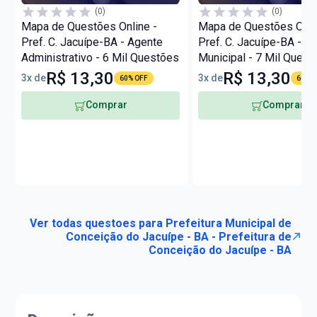
(0)
(0)
Mapa de Questões Online -
Mapa de Questões Onli
Pref. C. Jacuípe-BA - Agente
Pref. C. Jacuípe-BA - G
Administrativo - 6 Mil Questões
Municipal - 7 Mil Quest
R$ 13,30
R$ 13,30
3x de
3x de
60% OFF
60% O
Comprar
Comprar
Ver todas questoes para Prefeitura Municipal de
Conceição do Jacuípe - BA - Prefeitura de
Conceição do Jacuípe - BA