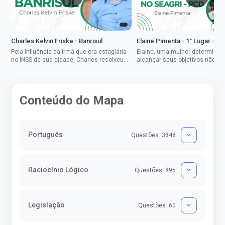
Charles Kelvin Friske - Banrisul
Elaine Pimenta - 1° Lugar - S
Pela influência da irmã que era estagiária
Elaine, uma mulher determinad
no INSS de sua cidade, Charles resolveu
alcançar seus objetivos não de
tentar o mundo dos concursos públicos,
ser uma mulher rural a
então co...
impedisse.Aprovada em dois co
Conteúdo do Mapa
Português
Questões: 3848
Raciocínio Lógico
Questões: 895
Legislação
Questões: 60