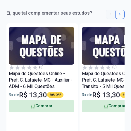
Ei, que tal complementar seus estudos?
(0)
(0)
Mapa de Questões Online -
Mapa de Questões Onli
Pref. C. Lafaiete-MG - Auxiliar -
Pref. C. Lafaiete-MG - A
ADM - 6 Mil Questões
Transito - 5 Mil Questõ
R$ 13,30
R$ 13,30
3x de
3x de
60% OFF
60% O
Comprar
Comprar