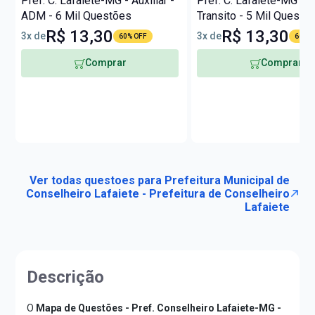
Pref. C. Lafaiete-MG - Auxiliar -
Pref. C. Lafaiete-MG - A
ADM - 6 Mil Questões
Transito - 5 Mil Questõ
R$ 13,30
R$ 13,30
3x de
3x de
60% OFF
60% O
Comprar
Comprar
Ver todas questoes para Prefeitura Municipal de
Conselheiro Lafaiete - Prefeitura de Conselheiro
Lafaiete
Descrição
O
Mapa de Questões - Pref. Conselheiro Lafaiete-MG -