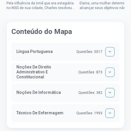
Pela influência da irmã que era estagiária
Elaine, uma mulher determinad
no INSS de sua cidade, Charles resolveu
alcançar seus objetivos não de
tentar o mundo dos concursos públicos,
ser uma mulher rural a
então co...
impedisse.Aprovada em dois co
Conteúdo do Mapa
Língua Portuguesa
Questões: 5017
Noções De Direito
Administrativo E
Questões: 873
Constitucional
Noções De Informática
Questões: 382
Técnico De Enfermagem
Questões: 1993