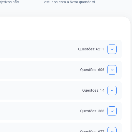
Chrysti
bjetivos não
estudos com a Nova quando viu
seus es
a mulher rural
uma oportunidade no concurso
tempo an
vada em dois
do Banco do Brasil, mesmo não
conseguindo...
Questões: 6211
Questões: 606
Questões: 14
Questões: 366
Questões: 677