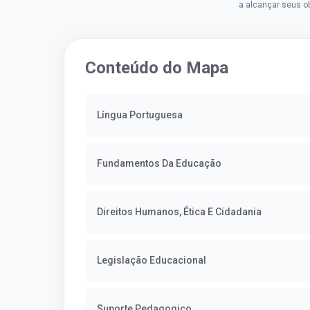
cidade, Charles resolveu tentar
a alcançar seus o
o mundo dos concursos
deixou que ser um
públicos, então co...
a impedisse.Apro
concurso...
Conteúdo do Mapa
Língua Portuguesa
Fundamentos Da Educação
Direitos Humanos, Ética E Cidadania
Legislação Educacional
Suporte Pedagogico