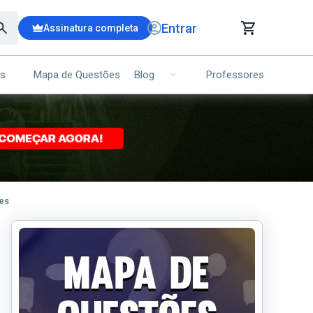
Entrar
Assinatura completa
is
Mapa de Questões
Professores
Blog
RRINHO DE COMPRAS
NS (00)
Ops!
Seu carrinho ainda está vazio.
ões
Voltar para a loja