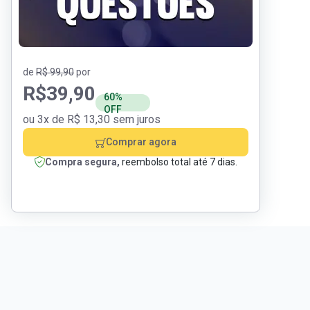
de
R$ 99,90
por
R$
39,90
60%
OFF
ou 3x de R$ 13,30 sem juros
Comprar agora
Compra segura,
reembolso total até 7 dias.