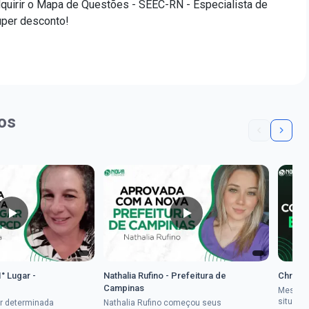
quirir o Mapa de Questões - SEEC-RN - Especialista de
uper desconto!
os
1° Lugar -
Nathalia Rufino - Prefeitura de
Chrysti
Campinas
Mesmo 
situaçã
r determinada
Nathalia Rufino começou seus