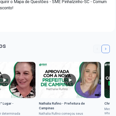
dquirir o Mapa de Questões - SME Pinhalzinho-SC - Comum
esconto!
os
1° Lugar -
Nathalia Rufino - Prefeitura de
Chrysti
Campinas
Mesmo 
situaçã
r determinada
Nathalia Rufino começou seus