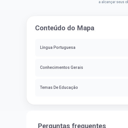
cidade, Charles resolveu tentar
a alcançar seus o
o mundo dos concursos
deixou que ser um
públicos, então co...
a impedisse.Apro
concurso...
Conteúdo do Mapa
Língua Portuguesa
Conhecimentos Gerais
Temas De Educação
Perguntas frequentes