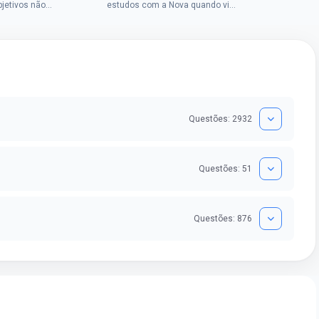
Chrysti
bjetivos não
estudos com a Nova quando viu
seus es
a mulher rural
uma oportunidade no concurso
tempo an
vada em dois
do Banco do Brasil, mesmo não
conseguindo...
Questões: 2932
Questões: 51
Questões: 876