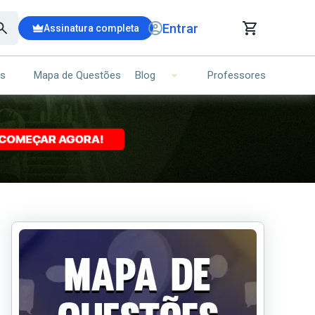
Entrar
Assinatura completa
is
Mapa de Questões
Professores
Blog
RRINHO DE COMPRAS
NS (00)
Ops!
Seu carrinho ainda está vazio.
Voltar para a loja