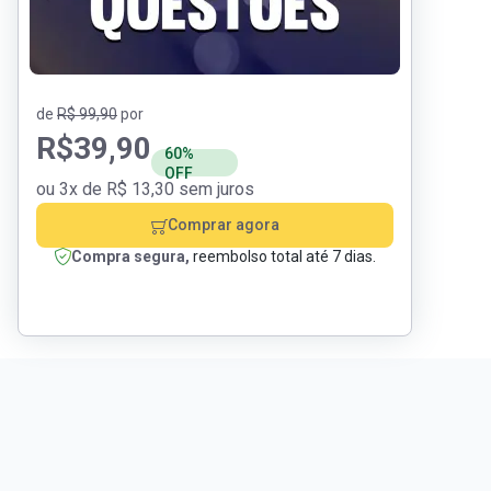
de
R$ 99,90
por
R$
39,90
60%
OFF
ou 3x de R$ 13,30 sem juros
Comprar agora
Compra segura,
reembolso total até 7 dias.